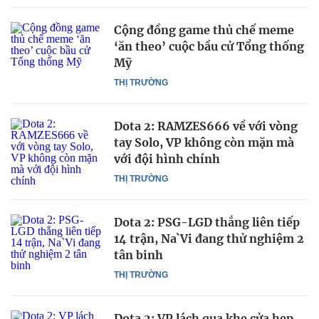
Cộng đồng game thủ chế meme
‘ăn theo’ cuộc bầu cử Tổng thống
Mỹ
THỊ TRƯỜNG
Dota 2: RAMZES666 về với vòng
tay Solo, VP không còn mặn mà
với đội hình chính
THỊ TRƯỜNG
Dota 2: PSG-LGD thắng liên tiếp
14 trận, Na`Vi đang thử nghiệm 2
tân binh
THỊ TRƯỜNG
Dota 2: VP lách qua khe cửa hẹp,