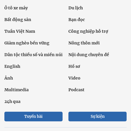
Ô tô xe máy
Du lịch
Bất động sản
Bạn đọc
Tuần Việt Nam
Công nghiệp hỗ trợ
Giảm nghèo bền vững
Nông thôn mới
Dân tộc thiểu số và miền núi
Nội dung chuyên đề
English
Hồ sơ
Ảnh
Video
Multimedia
Podcast
24h qua
Tuyến bài
Sự kiện