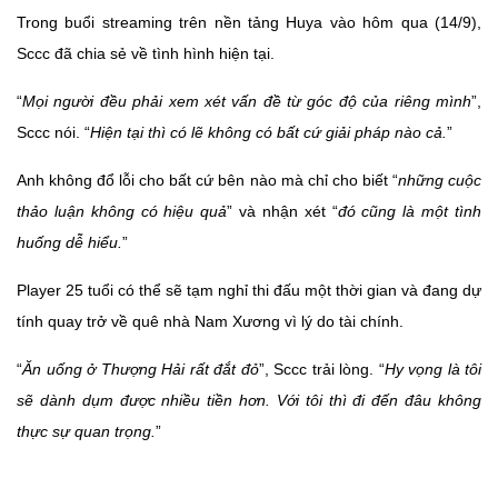
Trong buổi streaming trên nền tảng Huya vào hôm qua (14/9),
Sccc đã chia sẻ về tình hình hiện tại.
“
Mọi người đều phải xem xét vấn đề từ góc độ của riêng mình
”,
Sccc nói. “
Hiện tại thì có lẽ không có bất cứ giải pháp nào cả.
”
Anh không đổ lỗi cho bất cứ bên nào mà chỉ cho biết “
những cuộc
thảo luận không có hiệu quả
” và nhận xét “
đó cũng là một tình
huống dễ hiểu.
”
Player 25 tuổi có thể sẽ tạm nghỉ thi đấu một thời gian và đang dự
tính quay trở về quê nhà Nam Xương vì lý do tài chính.
“
Ăn uống ở Thượng Hải rất đắt đỏ
”, Sccc trải lòng. “
Hy vọng là tôi
sẽ dành dụm được nhiều tiền hơn. Với tôi thì đi đến đâu không
thực sự quan trọng.
”