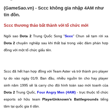
(GameSao.vn) - Sccc không gia nhập 4AM như
tin đồn.
Sccc thương thảo bất thành với tổ chức mới
Ngôi sao
Dota 2
Trung Quốc Song "
Sccc
" Chun sẽ tạm rời xa
Dota 2
chuyên nghiệp sau khi thất bại trong việc đàm phán hợp
đồng với một tổ chức giấu tên.
Sccc đã hết hạn hợp đồng với Team Aster và trở thành pro player
tự do vào ngày 01/9. Ban đầu, nhiều nguồn tin cho hay player
sinh năm 1995 sẽ là carry cho đội hình toàn sao mới toanh của
Dota 2
Trung Quốc,
Four Angry Men (4AM)
- trực thuộc tổ chức
esports sở hữu team
PlayerUnknown’s Battlegrounds
tiếng
tăm tại quốc gia tỉ dân.