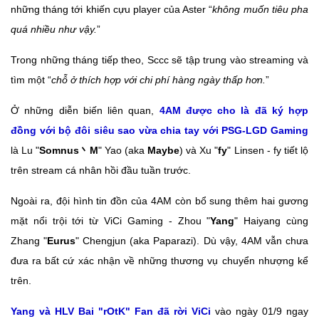
những tháng tới khiến cựu player của Aster “
không muốn tiêu pha
quá nhiều như vậy.
”
Trong những tháng tiếp theo, Sccc sẽ tập trung vào streaming và
tìm một “
chỗ ở thích hợp với chi phí hàng ngày thấp hơn.
”
Ở những diễn biến liên quan,
4AM được cho là đã ký hợp
đồng với bộ đôi siêu sao vừa chia tay với PSG-LGD Gaming
là Lu "
Somnus
丶M
" Yao (aka
Maybe
) và Xu "
fy
" Linsen - fy tiết lộ
trên stream cá nhân hồi đầu tuần trước.
Ngoài ra, đội hình tin đồn của 4AM còn bổ sung thêm hai gương
mặt nổi trội tới từ ViCi Gaming - Zhou "
Yang
" Haiyang cùng
Zhang "
Eurus
" Chengjun (aka Paparazi). Dù vậy, 4AM vẫn chưa
đưa ra bất cứ xác nhận về những thương vụ chuyển nhượng kể
trên.
Yang và HLV Bai "rOtK" Fan đã rời ViCi
vào ngày 01/9 ngay