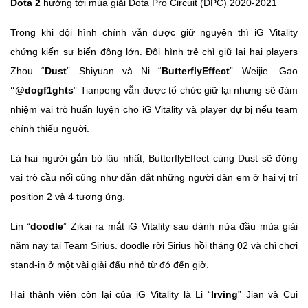
Dota 2
hướng tới mùa giải Dota Pro Circuit (DPC) 2020-2021
Trong khi đội hình chính vẫn được giữ nguyên thì iG Vitality
chứng kiến sự biến động lớn. Đội hình trẻ chỉ giữ lại hai players
Zhou “
Dust
” Shiyuan và Ni “
ButterflyEffect
” Weijie. Gao
“@dogf1ghts
” Tianpeng vẫn được tổ chức giữ lại nhưng sẽ đảm
nhiệm vai trò huấn luyện cho iG Vitality và player dự bị nếu team
chính thiếu người.
Là hai người gắn bó lâu nhất, ButterflyEffect cùng Dust sẽ đóng
vai trò cầu nối cũng như dẫn dắt những người đàn em ở hai vị trí
position 2 và 4 tương ứng.
Lin “
doodle
” Zikai ra mắt iG Vitality sau dành nửa đầu mùa giải
năm nay tại Team Sirius. doodle rời Sirius hồi tháng 02 và chỉ chơi
stand-in ở một vài giải đấu nhỏ từ đó đến giờ.
Hai thành viên còn lại của iG Vitality là Li “
Irving
” Jian và Cui