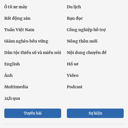
Ô tô xe máy
Du lịch
Bất động sản
Bạn đọc
Tuần Việt Nam
Công nghiệp hỗ trợ
Giảm nghèo bền vững
Nông thôn mới
Dân tộc thiểu số và miền núi
Nội dung chuyên đề
English
Hồ sơ
Ảnh
Video
Multimedia
Podcast
24h qua
Tuyến bài
Sự kiện