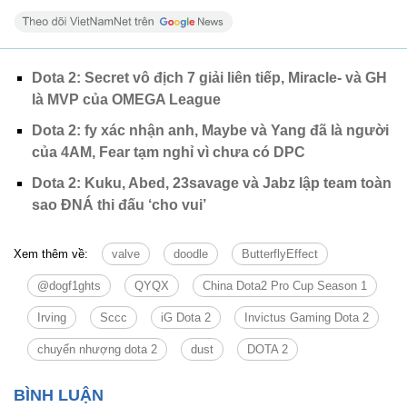
Dota 2: Secret vô địch 7 giải liên tiếp, Miracle- và GH
là MVP của OMEGA League
Dota 2: fy xác nhận anh, Maybe và Yang đã là người
của 4AM, Fear tạm nghỉ vì chưa có DPC
Dota 2: Kuku, Abed, 23savage và Jabz lập team toàn
sao ĐNÁ thi đấu ‘cho vui’
Xem thêm về:
valve
doodle
ButterflyEffect
@dogf1ghts
QYQX
China Dota2 Pro Cup Season 1
Irving
Sccc
iG Dota 2
Invictus Gaming Dota 2
chuyển nhượng dota 2
dust
DOTA 2