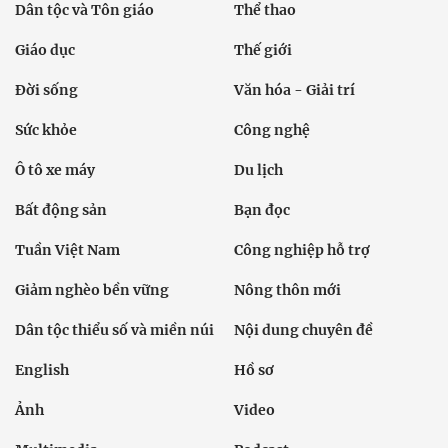
Dân tộc và Tôn giáo
Thể thao
Giáo dục
Thế giới
Đời sống
Văn hóa - Giải trí
Sức khỏe
Công nghệ
Ô tô xe máy
Du lịch
Bất động sản
Bạn đọc
Tuần Việt Nam
Công nghiệp hỗ trợ
Giảm nghèo bền vững
Nông thôn mới
Dân tộc thiểu số và miền núi
Nội dung chuyên đề
English
Hồ sơ
Ảnh
Video