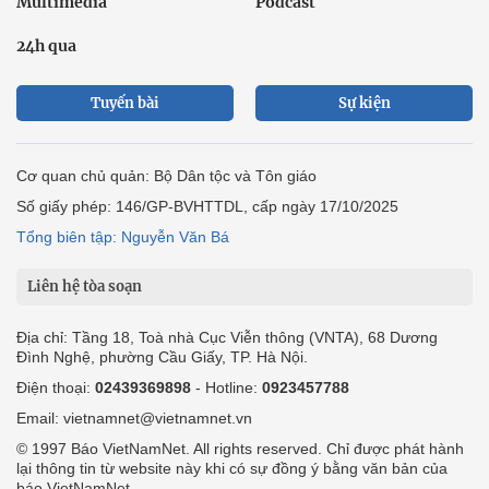
Multimedia
Podcast
24h qua
Tuyến bài
Sự kiện
Cơ quan chủ quản: Bộ Dân tộc và Tôn giáo
Số giấy phép: 146/GP-BVHTTDL, cấp ngày 17/10/2025
Tổng biên tập: Nguyễn Văn Bá
Liên hệ tòa soạn
Địa chỉ: Tầng 18, Toà nhà Cục Viễn thông (VNTA), 68 Dương
Đình Nghệ, phường Cầu Giấy, TP. Hà Nội.
Điện thoại:
02439369898
- Hotline:
0923457788
Email: vietnamnet@vietnamnet.vn
© 1997 Báo VietNamNet. All rights reserved. Chỉ được phát hành
lại thông tin từ website này khi có sự đồng ý bằng văn bản của
báo VietNamNet.