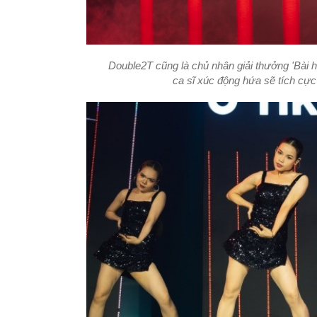
Double2T cũng là chủ nhân giải thưởng 'Bài 
ca sĩ xúc động hứa sẽ tích cực