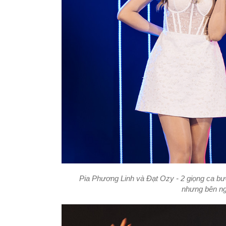
Pia Phương Linh và Đạt Ozy - 2 giọng ca bướ
nhưng bên ngo