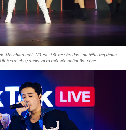
ới 'Môi chạm môi'. Nữ ca sĩ được săn đón sau hiệu ứng thành
Cô tích cực chạy show và ra mắt sản phẩm âm nhạc.