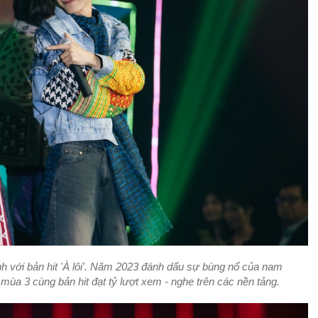
 với bản hit 'À lôi'. Năm 2023 đánh dấu sự bùng nổ của nam
 mùa 3 cùng bản hit đạt tỷ lượt xem - nghe trên các nền tảng.