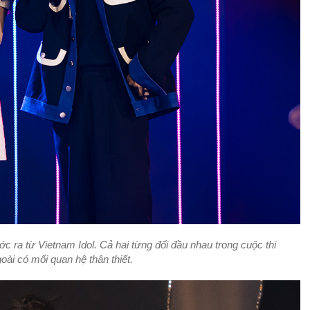
c ra từ Vietnam Idol. Cả hai từng đối đầu nhau trong cuộc thi
ài có mối quan hệ thân thiết.