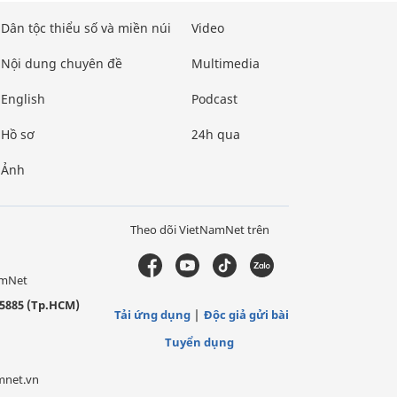
Dân tộc thiểu số và miền núi
Video
Nội dung chuyên đề
Multimedia
English
Podcast
Hồ sơ
24h qua
Ảnh
Theo dõi VietNamNet trên
amNet
5885 (Tp.HCM)
Tải ứng dụng
Độc giả gửi bài
Tuyển dụng
mnet.vn