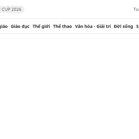
 CUP 2026
Tu
giáo
Giáo dục
Thế giới
Thể thao
Văn hóa - Giải trí
Đời sống
S