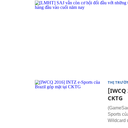
THỊ TRƯỜ
[IWCQ 2
CKTG
(GameSao.
Sports củ
Wildcard