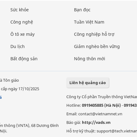
Sức khỏe
Bạn đọc
Công nghệ
Tuần Việt Nam
Ô tô xe máy
Công nghiệp hỗ trợ
Du lịch
Giảm nghèo bền vững
Bất động sản
Nông thôn mới
à Tôn giáo
Liên hệ quảng cáo
 cấp ngày 17/10/2025
Công ty Cổ phần Truyền thông VietN
á
Hotline:
0919405885 (Hà Nội)
-
091943
Email: contact@vietnamnet.vn
Báo giá:
http://vads.vn
Viễn thông (VNTA), 68 Dương Đình
Nội.
Hỗ trợ kỹ thuật: support@tech.vietna