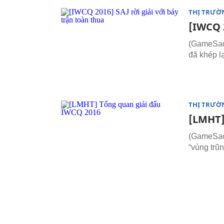
THỊ TRƯỜ
[IWCQ 2
(GameSao.
đã khép l
THỊ TRƯỜ
[LMHT]
(GameSao.
“vùng tr