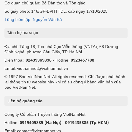
Cơ quan chủ quản: Bộ Dân tộc và Tôn giáo
Số giấy phép: 146/GP-BVHTTDL, cấp ngày 17/10/2025
Tổng biên tập: Nguyễn Văn Bá
Liên hệ tòa soạn
Địa chỉ: Tầng 18, Toà nhà Cục Viễn thông (VNTA), 68 Dương
Đình Nghệ, phường Cầu Giấy, TP. Hà Nội.
Điện thoại:
02439369898
- Hotline:
0923457788
Email: vietnamnet@vietnamnet.vn
© 1997 Báo VietNamNet. All rights reserved. Chỉ được phát hành
lại thông tin từ website này khi có sự đồng ý bằng văn bản của
báo VietNamNet.
Liên hệ quảng cáo
Công ty Cổ phần Truyền thông VietNamNet
0919405885 (Hà Nội)
0919435885 (Tp.HCM)
Hotline:
-
Email: contact@vietnamnet.vn