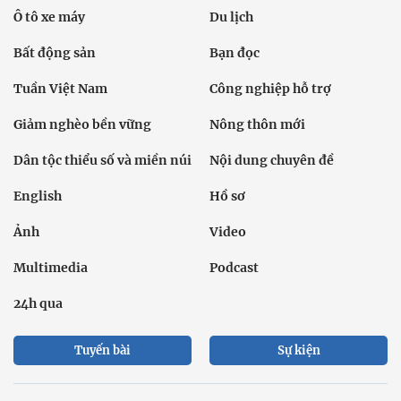
Ô tô xe máy
Du lịch
Bất động sản
Bạn đọc
Tuần Việt Nam
Công nghiệp hỗ trợ
Giảm nghèo bền vững
Nông thôn mới
Dân tộc thiểu số và miền núi
Nội dung chuyên đề
English
Hồ sơ
Ảnh
Video
Multimedia
Podcast
24h qua
Tuyến bài
Sự kiện