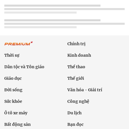
Chính trị
Thời sự
Kinh doanh
Dân tộc và Tôn giáo
Thể thao
Giáo dục
Thế giới
Đời sống
Văn hóa - Giải trí
Sức khỏe
Công nghệ
Ô tô xe máy
Du lịch
Bất động sản
Bạn đọc