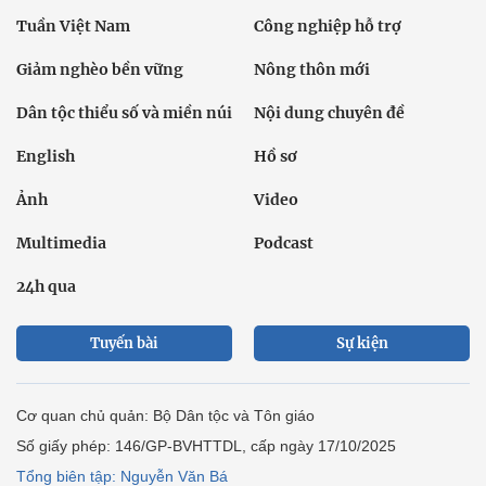
Tuần Việt Nam
Công nghiệp hỗ trợ
Giảm nghèo bền vững
Nông thôn mới
Dân tộc thiểu số và miền núi
Nội dung chuyên đề
English
Hồ sơ
Ảnh
Video
Multimedia
Podcast
24h qua
Tuyến bài
Sự kiện
Cơ quan chủ quản: Bộ Dân tộc và Tôn giáo
Số giấy phép: 146/GP-BVHTTDL, cấp ngày 17/10/2025
Tổng biên tập: Nguyễn Văn Bá