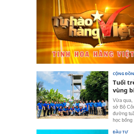
CỘNG ĐỒ
Tuổi t
vùng b
Vừa qua, 
sở Bộ Côn
đường tuầ
học bổng 
ĐẦU TƯ