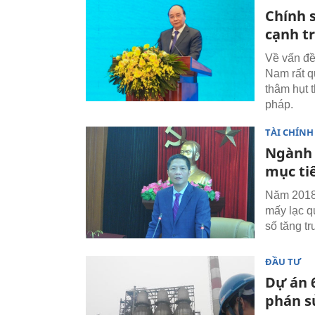
Chính 
cạnh t
Về vấn đề
Nam rất qu
thâm hụt 
pháp.
TÀI CHÍNH
Ngành 
mục ti
Năm 2018 
mấy lạc q
số tăng t
ĐẦU TƯ
Dự án 
phán s