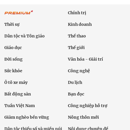
Chính trị
Thời sự
Kinh doanh
Dân tộc và Tôn giáo
Thể thao
Giáo dục
Thế giới
Đời sống
Văn hóa - Giải trí
Sức khỏe
Công nghệ
Ô tô xe máy
Du lịch
Bất động sản
Bạn đọc
Tuần Việt Nam
Công nghiệp hỗ trợ
Giảm nghèo bền vững
Nông thôn mới
Dân tộc thiểu số và miền núi
Nội dung chuyên đề