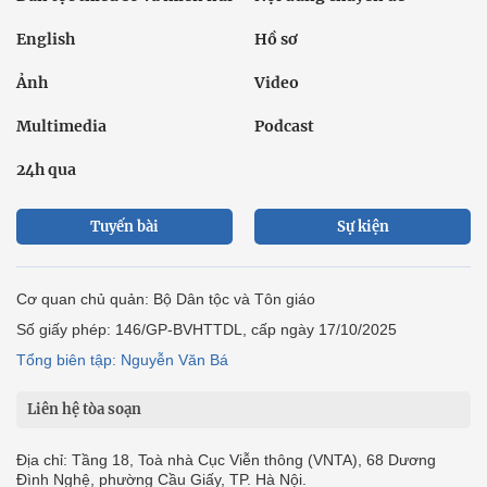
English
Hồ sơ
Ảnh
Video
Multimedia
Podcast
24h qua
Tuyến bài
Sự kiện
Cơ quan chủ quản: Bộ Dân tộc và Tôn giáo
Số giấy phép: 146/GP-BVHTTDL, cấp ngày 17/10/2025
Tổng biên tập: Nguyễn Văn Bá
Liên hệ tòa soạn
Địa chỉ: Tầng 18, Toà nhà Cục Viễn thông (VNTA), 68 Dương
Đình Nghệ, phường Cầu Giấy, TP. Hà Nội.