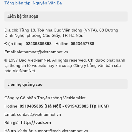
Tổng biên tập: Nguyễn Văn Bá
Liên hệ tòa soạn
Địa chỉ: Tầng 18, Toà nhà Cục Viễn thông (VNTA), 68 Dương
Đình Nghệ, phường Cầu Giấy, TP. Hà Nội.
Điện thoại:
02439369898
- Hotline:
0923457788
Email: vietnamnet@vietnamnet.vn
© 1997 Báo VietNamNet. All rights reserved. Chỉ được phát hành
lại thông tin từ website này khi có sự đồng ý bằng văn bản của
báo VietNamNet.
Liên hệ quảng cáo
Công ty Cổ phần Truyền thông VietNamNet
0919405885 (Hà Nội)
0919435885 (Tp.HCM)
Hotline:
-
Email: contact@vietnamnet.vn
http://vads.vn
Báo giá:
Hỗ trợ kỹ thuật: support@tech.vietnamnet.vn