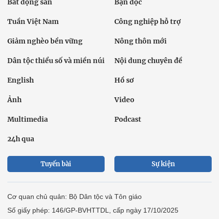
Bất động sản
Bạn đọc
Tuần Việt Nam
Công nghiệp hỗ trợ
Giảm nghèo bền vững
Nông thôn mới
Dân tộc thiểu số và miền núi
Nội dung chuyên đề
English
Hồ sơ
Ảnh
Video
Multimedia
Podcast
24h qua
Tuyến bài
Sự kiện
Cơ quan chủ quản: Bộ Dân tộc và Tôn giáo
Số giấy phép: 146/GP-BVHTTDL, cấp ngày 17/10/2025