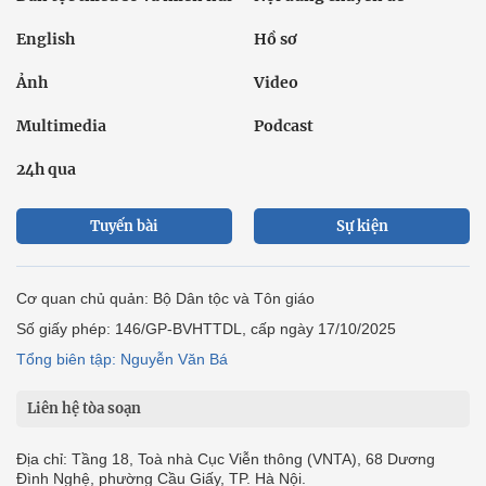
English
Hồ sơ
Ảnh
Video
Multimedia
Podcast
24h qua
Tuyến bài
Sự kiện
Cơ quan chủ quản: Bộ Dân tộc và Tôn giáo
Số giấy phép: 146/GP-BVHTTDL, cấp ngày 17/10/2025
Tổng biên tập: Nguyễn Văn Bá
Liên hệ tòa soạn
Địa chỉ: Tầng 18, Toà nhà Cục Viễn thông (VNTA), 68 Dương
Đình Nghệ, phường Cầu Giấy, TP. Hà Nội.