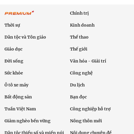
Chính trị
Thời sự
Kinh doanh
Dân tộc và Tôn giáo
Thể thao
Giáo dục
Thế giới
Đời sống
Văn hóa - Giải trí
Sức khỏe
Công nghệ
Ô tô xe máy
Du lịch
Bất động sản
Bạn đọc
Tuần Việt Nam
Công nghiệp hỗ trợ
Giảm nghèo bền vững
Nông thôn mới
Dân tộc thiểu số và miền núi
Nội dung chuyên đề