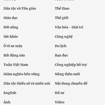
Dân tộc và Tôn giáo
Thể thao
Giáo dục
Thế giới
Đời sống
Văn hóa - Giải trí
Sức khỏe
Công nghệ
Ô tô xe máy
Du lịch
Bất động sản
Bạn đọc
Tuần Việt Nam
Công nghiệp hỗ trợ
Giảm nghèo bền vững
Nông thôn mới
Dân tộc thiểu số và miền núi
Nội dung chuyên đề
English
Hồ sơ
Ảnh
Video