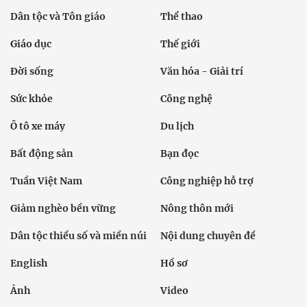
Dân tộc và Tôn giáo
Thể thao
Giáo dục
Thế giới
Đời sống
Văn hóa - Giải trí
Sức khỏe
Công nghệ
Ô tô xe máy
Du lịch
Bất động sản
Bạn đọc
Tuần Việt Nam
Công nghiệp hỗ trợ
Giảm nghèo bền vững
Nông thôn mới
Dân tộc thiểu số và miền núi
Nội dung chuyên đề
English
Hồ sơ
Ảnh
Video