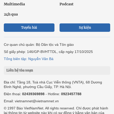
Multimedia
Podcast
24h qua
Tuyến bài
Sự kiện
Cơ quan chủ quản: Bộ Dân tộc và Tôn giáo
Số giấy phép: 146/GP-BVHTTDL, cấp ngày 17/10/2025
Tổng biên tập: Nguyễn Văn Bá
Liên hệ tòa soạn
Địa chỉ: Tầng 18, Toà nhà Cục Viễn thông (VNTA), 68 Dương
Đình Nghệ, phường Cầu Giấy, TP. Hà Nội.
Điện thoại:
02439369898
- Hotline:
0923457788
Email: vietnamnet@vietnamnet.vn
© 1997 Báo VietNamNet. All rights reserved. Chỉ được phát hành
lại thông tin từ website này khi có sự đồng ý bằng văn bản của