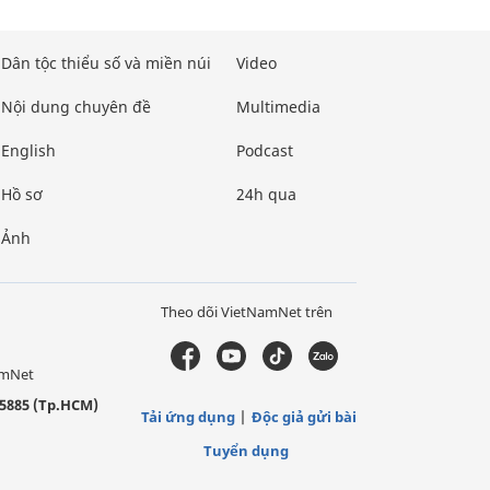
Dân tộc thiểu số và miền núi
Video
Nội dung chuyên đề
Multimedia
English
Podcast
Hồ sơ
24h qua
Ảnh
Theo dõi VietNamNet trên
amNet
5885 (Tp.HCM)
Tải ứng dụng
Độc giả gửi bài
Tuyển dụng