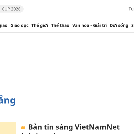
 CUP 2026
Tu
giáo
Giáo dục
Thế giới
Thể thao
Văn hóa - Giải trí
Đời sống
S
Nẵng
Bản tin sáng VietNamNet