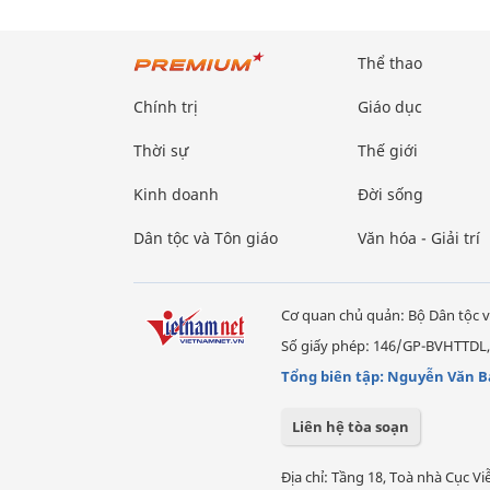
Thể thao
Chính trị
Giáo dục
Thời sự
Thế giới
Kinh doanh
Đời sống
Dân tộc và Tôn giáo
Văn hóa - Giải trí
Cơ quan chủ quản: Bộ Dân tộc v
Số giấy phép: 146/GP-BVHTTDL,
Tổng biên tập: Nguyễn Văn B
Liên hệ tòa soạn
Địa chỉ: Tầng 18, Toà nhà Cục 