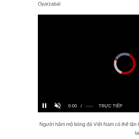
Oyarzabal
Người hâm mộ bóng đá Việt Nam có thể tận
tạ