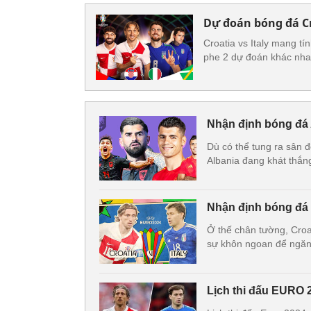
Dự đoán bóng đá Cr
Croatia vs Italy mang t
phe 2 dự đoán khác nha
Nhận định bóng đá 
Dù có thể tung ra sân 
Albania đang khát thắng
Nhận định bóng đá 
Ở thế chân tường, Croat
sự khôn ngoan để ngăn 
Lịch thi đấu EURO 