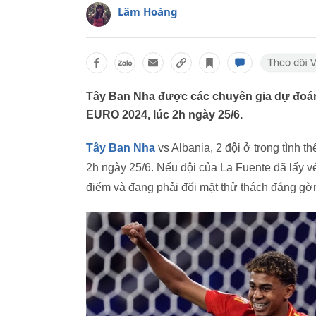
Lâm Hoàng
Tây Ban Nha được các chuyên gia dự đoán 
EURO 2024, lúc 2h ngày 25/6.
Tây Ban Nha
vs Albania, 2 đội ở trong tình t
2h ngày 25/6. Nếu đội của La Fuente đã lấy 
điểm và đang phải đối mặt thử thách đáng gờ