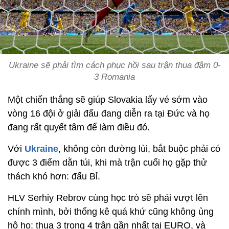
Ukraine sẽ phải tìm cách phục hồi sau trận thua đậm 0-
3 Romania
Một chiến thắng sẽ giúp Slovakia lấy vé sớm vào
vòng 16 đội ở giải đấu đang diễn ra tại Đức và họ
đang rất quyết tâm để làm điều đó.
Với
Ukraine
, không còn đường lùi, bắt buộc phải có
được 3 điểm dằn túi, khi mà trận cuối họ gặp thử
thách khó hơn: đấu Bỉ.
HLV Serhiy Rebrov cùng học trò sẽ phải vượt lên
chính mình, bởi thống kê quá khứ cũng không ủng
hộ họ: thua 3 trong 4 trận gần nhất tại EURO, và