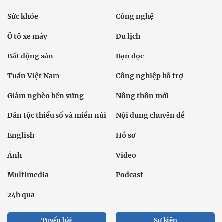
Sức khỏe
Công nghệ
Ô tô xe máy
Du lịch
Bất động sản
Bạn đọc
Tuần Việt Nam
Công nghiệp hỗ trợ
Giảm nghèo bền vững
Nông thôn mới
Dân tộc thiểu số và miền núi
Nội dung chuyên đề
English
Hồ sơ
Ảnh
Video
Multimedia
Podcast
24h qua
Tuyến bài
Sự kiện