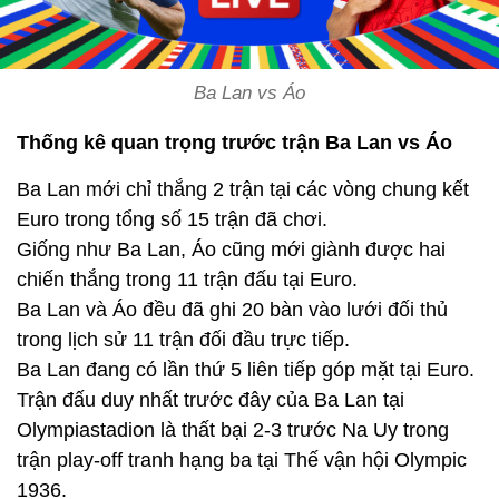
Ba Lan vs Áo
Thống kê quan trọng trước trận Ba Lan vs Áo
Ba Lan mới chỉ thắng 2 trận tại các vòng chung kết
Euro trong tổng số 15 trận đã chơi.
Giống như Ba Lan, Áo cũng mới giành được hai
chiến thắng trong 11 trận đấu tại Euro.
Ba Lan và Áo đều đã ghi 20 bàn vào lưới đối thủ
trong lịch sử 11 trận đối đầu trực tiếp.
Ba Lan đang có lần thứ 5 liên tiếp góp mặt tại Euro.
Trận đấu duy nhất trước đây của Ba Lan tại
Olympiastadion là thất bại 2-3 trước Na Uy trong
trận play-off tranh hạng ba tại Thế vận hội Olympic
1936.