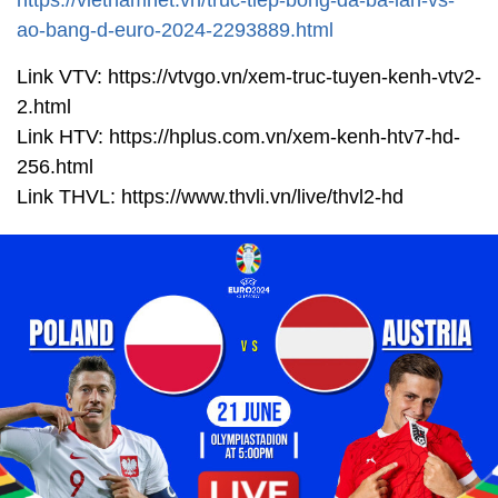
https://vietnamnet.vn/truc-tiep-bong-da-ba-lan-vs-
ao-bang-d-euro-2024-2293889.html
Link VTV: https://vtvgo.vn/xem-truc-tuyen-kenh-vtv2-
2.html
Link HTV: https://hplus.com.vn/xem-kenh-htv7-hd-
256.html
Link THVL: https://www.thvli.vn/live/thvl2-hd