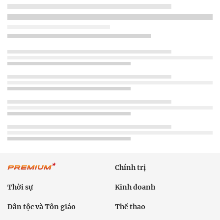
Chính trị
Thời sự
Kinh doanh
Dân tộc và Tôn giáo
Thể thao