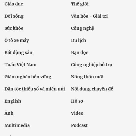
Giáo dục
Thế giới
Đời sống
Văn hóa - Giải trí
Sức khỏe
Công nghệ
Ô tô xe máy
Du lịch
Bất động sản
Bạn đọc
Tuần Việt Nam
Công nghiệp hỗ trợ
Giảm nghèo bền vững
Nông thôn mới
Dân tộc thiểu số và miền núi
Nội dung chuyên đề
English
Hồ sơ
Ảnh
Video
Multimedia
Podcast