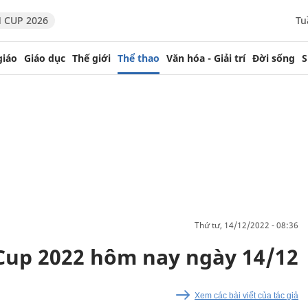
 CUP 2026
Tu
giáo
Giáo dục
Thế giới
Thể thao
Văn hóa - Giải trí
Đời sống
S
thứ tư, 14/12/2022 - 08:36
Cup 2022 hôm nay ngày 14/12
Xem các bài viết của tác giả