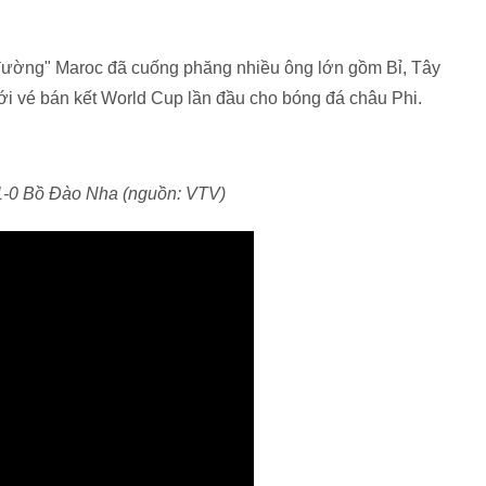
ót đường" Maroc đã cuống phăng nhiều ông lớn gồm Bỉ, Tây
i vé bán kết World Cup lần đầu cho bóng đá châu Phi.
1-0 Bồ Đào Nha (nguồn: VTV)