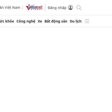
ần Việt Nam
Đăng nhập
ức khỏe
Công nghệ
Xe
Bất động sản
Du lịch