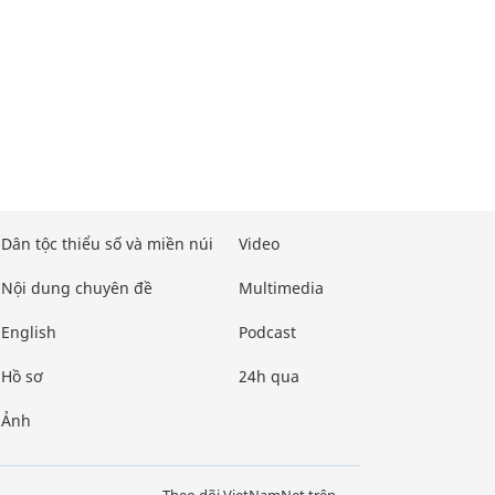
Dân tộc thiểu số và miền núi
Video
Nội dung chuyên đề
Multimedia
English
Podcast
Hồ sơ
24h qua
Ảnh
Theo dõi VietNamNet trên