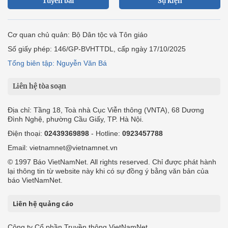
Tuyến bài
Sự kiện
Cơ quan chủ quản: Bộ Dân tộc và Tôn giáo
Số giấy phép: 146/GP-BVHTTDL, cấp ngày 17/10/2025
Tổng biên tập: Nguyễn Văn Bá
Liên hệ tòa soạn
Địa chỉ: Tầng 18, Toà nhà Cục Viễn thông (VNTA), 68 Dương
Đình Nghệ, phường Cầu Giấy, TP. Hà Nội.
Điện thoại:
02439369898
- Hotline:
0923457788
Email: vietnamnet@vietnamnet.vn
© 1997 Báo VietNamNet. All rights reserved. Chỉ được phát hành
lại thông tin từ website này khi có sự đồng ý bằng văn bản của
báo VietNamNet.
Liên hệ quảng cáo
Công ty Cổ phần Truyền thông VietNamNet