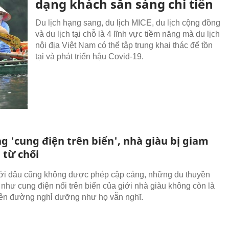
dạng khách sẵn sàng chi tiền
Du lịch hạng sang, du lịch MICE, du lịch cộng đồng
và du lịch tại chỗ là 4 lĩnh vực tiềm năng mà du lịch
nội địa Việt Nam có thể tập trung khai thác để tồn
tại và phát triển hậu Covid-19.
g 'cung điện trên biển', nhà giàu bị giam
 từ chối
tới đâu cũng không được phép cập cảng, những du thuyền
 như cung điện nổi trên biển của giới nhà giàu không còn là
ên đường nghỉ dưỡng như họ vẫn nghĩ.