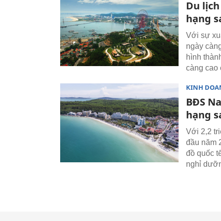
Du lịc
hạng s
Với sự xu
ngày càng
hình thàn
càng cao 
KINH DOA
BĐS Na
hạng s
Với 2,2 t
đầu năm 2
đồ quốc t
nghỉ dưỡn