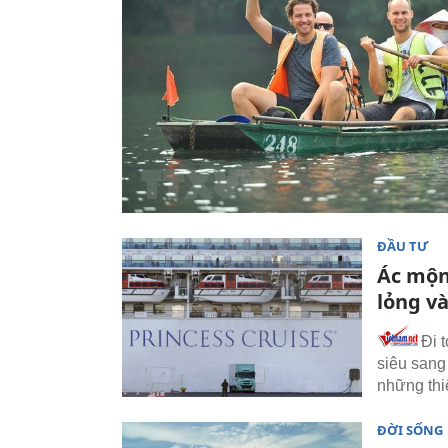
ĐẦU TƯ
Ác mộn
lỏng và
Đi 
siêu sang
những thi
ĐỜI SỐNG