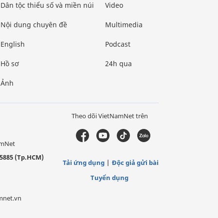
Dân tộc thiểu số và miền núi
Video
Nội dung chuyên đề
Multimedia
English
Podcast
Hồ sơ
24h qua
Ảnh
Theo dõi VietNamNet trên
amNet
5885 (Tp.HCM)
Tải ứng dụng
Độc giả gửi bài
Tuyển dụng
mnet.vn