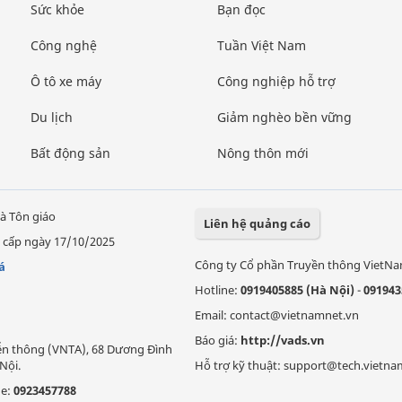
Sức khỏe
Bạn đọc
Công nghệ
Tuần Việt Nam
Ô tô xe máy
Công nghiệp hỗ trợ
Du lịch
Giảm nghèo bền vững
Bất động sản
Nông thôn mới
à Tôn giáo
Liên hệ quảng cáo
 cấp ngày 17/10/2025
Công ty Cổ phần Truyền thông VietN
á
Hotline:
0919405885 (Hà Nội)
-
091943
Email: contact@vietnamnet.vn
Báo giá:
http://vads.vn
Viễn thông (VNTA), 68 Dương Đình
Nội.
Hỗ trợ kỹ thuật: support@tech.vietna
ne:
0923457788