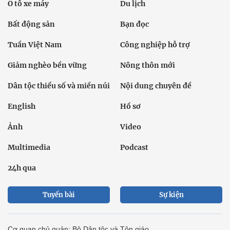
Ô tô xe máy
Du lịch
Bất động sản
Bạn đọc
Tuần Việt Nam
Công nghiệp hỗ trợ
Giảm nghèo bền vững
Nông thôn mới
Dân tộc thiểu số và miền núi
Nội dung chuyên đề
English
Hồ sơ
Ảnh
Video
Multimedia
Podcast
24h qua
Tuyến bài
Sự kiện
Cơ quan chủ quản: Bộ Dân tộc và Tôn giáo