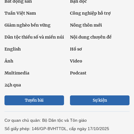
Bất động sản
Bạn đọc
Tuần Việt Nam
Công nghiệp hỗ trợ
Giảm nghèo bền vững
Nông thôn mới
Dân tộc thiểu số và miền núi
Nội dung chuyên đề
English
Hồ sơ
Ảnh
Video
Multimedia
Podcast
24h qua
Tuyến bài
Sự kiện
Cơ quan chủ quản: Bộ Dân tộc và Tôn giáo
Số giấy phép: 146/GP-BVHTTDL, cấp ngày 17/10/2025