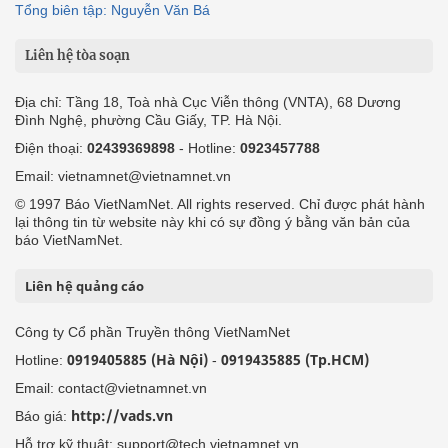
Tổng biên tập: Nguyễn Văn Bá
Liên hệ tòa soạn
Địa chỉ: Tầng 18, Toà nhà Cục Viễn thông (VNTA), 68 Dương
Đình Nghệ, phường Cầu Giấy, TP. Hà Nội.
Điện thoại:
02439369898
- Hotline:
0923457788
Email: vietnamnet@vietnamnet.vn
© 1997 Báo VietNamNet. All rights reserved. Chỉ được phát hành
lại thông tin từ website này khi có sự đồng ý bằng văn bản của
báo VietNamNet.
Liên hệ quảng cáo
Công ty Cổ phần Truyền thông VietNamNet
0919405885 (Hà Nội)
0919435885 (Tp.HCM)
Hotline:
-
Email: contact@vietnamnet.vn
http://vads.vn
Báo giá:
Hỗ trợ kỹ thuật: support@tech.vietnamnet.vn