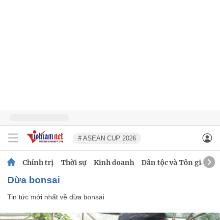
# ASEAN CUP 2026
Chính trị
Thời sự
Kinh doanh
Dân tộc và Tôn giáo
dừa bonsai
Tin tức mới nhất về
dừa bonsai