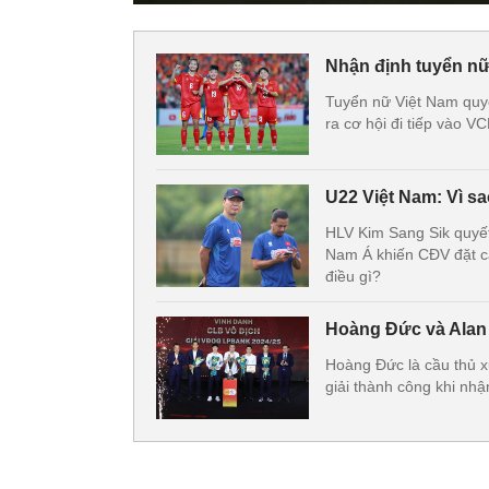
Nhận định tuyển nữ
Tuyển nữ Việt Nam quyế
ra cơ hội đi tiếp vào V
U22 Việt Nam: Vì s
HLV Kim Sang Sik quyết
Nam Á khiến CĐV đặt câ
điều gì?
Hoàng Đức và Alan G
Hoàng Đức là cầu thủ xu
giải thành công khi nh