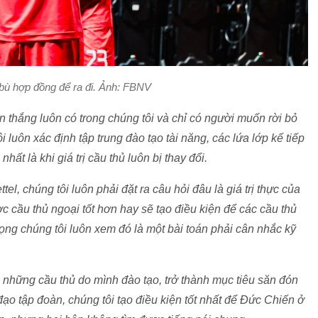
bù hợp đồng để ra đi. Ảnh: FBNV
n thắng luôn có trong chúng tôi và chỉ có người muốn rời bỏ
i luôn xác định tập trung đào tạo tài năng, các lứa lớp kế tiếp
ất là khi giá trị cầu thủ luôn bị thay đổi.
l, chúng tôi luôn phải đặt ra câu hỏi đâu là giá trị thực của
ợc cầu thủ ngoại tốt hơn hay sẽ tạo điều kiện để các cầu thủ
rọng chúng tôi luôn xem đó là một bài toán phải cân nhắc kỹ
 những cầu thủ do mình đào tạo, trở thành mục tiêu săn đón
o tập đoàn, chúng tôi tạo điều kiện tốt nhất để Đức Chiến ở