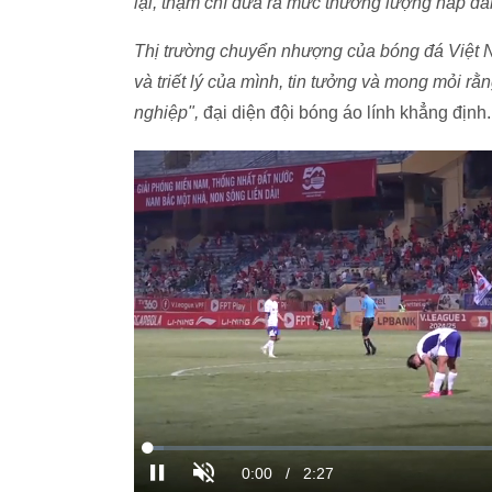
lại, thậm chí đưa ra mức thương lượng hấp dẫ
Thị trường chuyển nhượng của bóng đá Việt N
và triết lý của mình, tin tưởng và mong mỏi 
nghiệp",
đại diện đội bóng áo lính khẳng định.