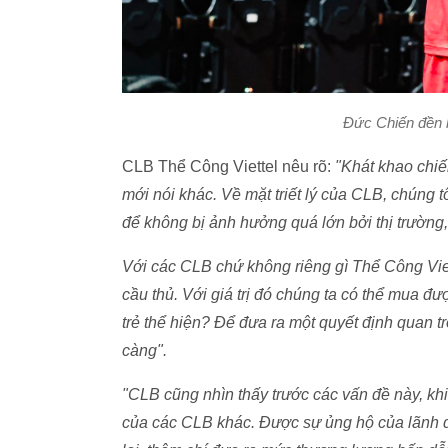
Đức Chiến đền 
CLB Thể Công Viettel nêu rõ:
"Khát khao chiế
mới nói khác. Về mặt triết lý của CLB, chúng tô
để không bị ảnh hưởng quá lớn bởi thị trường, nh
Với các CLB chứ không riêng gì Thể Công Viette
cầu thủ. Với giá trị đó chúng ta có thể mua đư
trẻ thể hiện? Để đưa ra một quyết định quan t
càng".
"CLB cũng nhìn thấy trước các vấn đề này, khi
của các CLB khác. Được sự ủng hộ của lãnh đạ