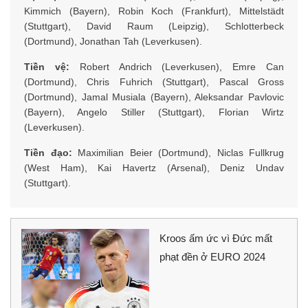
Kimmich (Bayern), Robin Koch (Frankfurt), Mittelstädt
(Stuttgart), David Raum (Leipzig), Schlotterbeck
(Dortmund), Jonathan Tah (Leverkusen).
Tiền vệ:
Robert Andrich (Leverkusen), Emre Can
(Dortmund), Chris Fuhrich (Stuttgart), Pascal Gross
(Dortmund), Jamal Musiala (Bayern), Aleksandar Pavlovic
(Bayern), Angelo Stiller (Stuttgart), Florian Wirtz
(Leverkusen).
Tiền đạo:
Maximilian Beier (Dortmund), Niclas Fullkrug
(West Ham), Kai Havertz (Arsenal), Deniz Undav
(Stuttgart).
Kroos ấm ức vì Đức mất
phạt đền ở EURO 2024