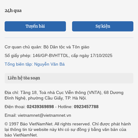
24h qua
Tuyến bài
Sự kiện
Cơ quan chủ quản: Bộ Dân tộc và Tôn giáo
Số giấy phép: 146/GP-BVHTTDL, cấp ngày 17/10/2025
Tổng biên tập: Nguyễn Văn Bá
Liên hệ tòa soạn
Địa chỉ: Tầng 18, Toà nhà Cục Viễn thông (VNTA), 68 Dương
Đình Nghệ, phường Cầu Giấy, TP. Hà Nội.
Điện thoại:
02439369898
- Hotline:
0923457788
Email: vietnamnet@vietnamnet.vn
© 1997 Báo VietNamNet. All rights reserved. Chỉ được phát hành
lại thông tin từ website này khi có sự đồng ý bằng văn bản của
báo VietNamNet.