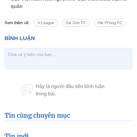
quân
Xem thêm về:
V-League
Sài Gòn FC
Hải Phòng FC
Tin cùng chuyên mục
Tin mới