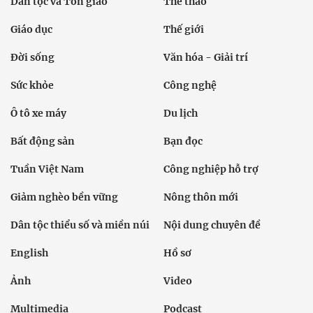
Dân tộc và Tôn giáo
Thể thao
Giáo dục
Thế giới
Đời sống
Văn hóa - Giải trí
Sức khỏe
Công nghệ
Ô tô xe máy
Du lịch
Bất động sản
Bạn đọc
Tuần Việt Nam
Công nghiệp hỗ trợ
Giảm nghèo bền vững
Nông thôn mới
Dân tộc thiểu số và miền núi
Nội dung chuyên đề
English
Hồ sơ
Ảnh
Video
Multimedia
Podcast