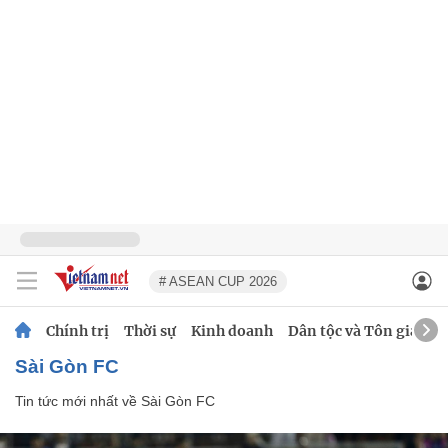
# ASEAN CUP 2026
Chính trị
Thời sự
Kinh doanh
Dân tộc và Tôn giáo
Sài Gòn FC
Tin tức mới nhất về
Sài Gòn FC