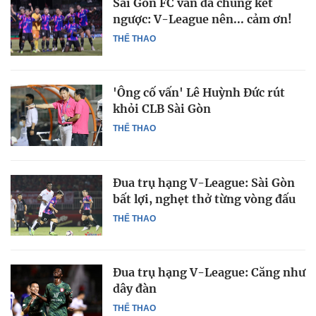
Sài Gòn FC vẫn đá chung kết
ngược: V-League nên... cảm ơn!
THỂ THAO
'Ông cố vấn' Lê Huỳnh Đức rút
khỏi CLB Sài Gòn
THỂ THAO
Đua trụ hạng V-League: Sài Gòn
bất lợi, nghẹt thở từng vòng đấu
THỂ THAO
Đua trụ hạng V-League: Căng như
dây đàn
THỂ THAO