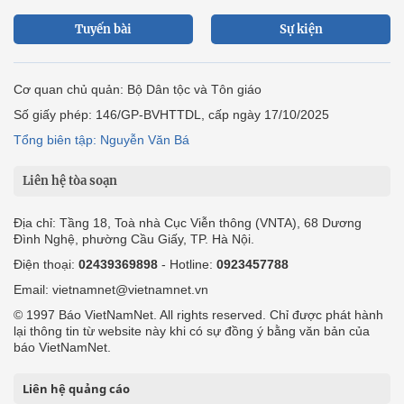
Tuyến bài
Sự kiện
Cơ quan chủ quản: Bộ Dân tộc và Tôn giáo
Số giấy phép: 146/GP-BVHTTDL, cấp ngày 17/10/2025
Tổng biên tập: Nguyễn Văn Bá
Liên hệ tòa soạn
Địa chỉ: Tầng 18, Toà nhà Cục Viễn thông (VNTA), 68 Dương
Đình Nghệ, phường Cầu Giấy, TP. Hà Nội.
Điện thoại:
02439369898
- Hotline:
0923457788
Email: vietnamnet@vietnamnet.vn
© 1997 Báo VietNamNet. All rights reserved. Chỉ được phát hành
lại thông tin từ website này khi có sự đồng ý bằng văn bản của
báo VietNamNet.
Liên hệ quảng cáo