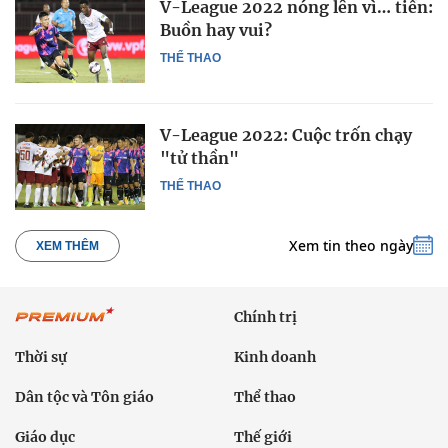
V-League 2022 nóng lên vì… tiền:
Buồn hay vui?
THỂ THAO
V-League 2022: Cuộc trốn chạy
"tử thần"
THỂ THAO
Xem tin theo ngày
XEM THÊM
Chính trị
Thời sự
Kinh doanh
Dân tộc và Tôn giáo
Thể thao
Giáo dục
Thế giới