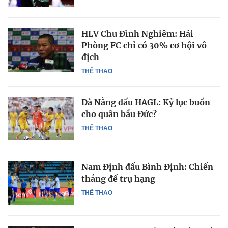
HLV Chu Đình Nghiêm: Hải
Phòng FC chỉ có 30% cơ hội vô
địch
THỂ THAO
Đà Nẵng đấu HAGL: Kỷ lục buồn
cho quân bầu Đức?
THỂ THAO
Nam Định đấu Bình Định: Chiến
thắng để trụ hạng
THỂ THAO