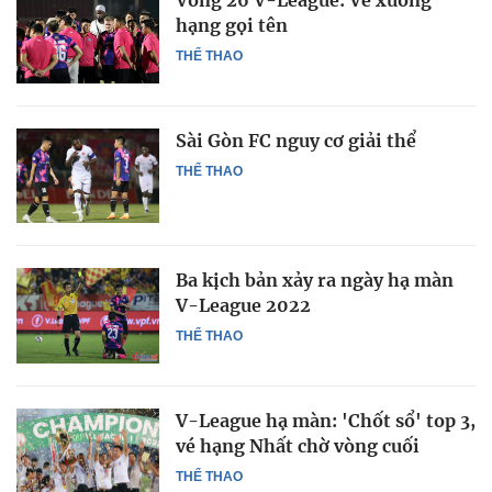
Vòng 26 V-League: Vé xuống
hạng gọi tên
THỂ THAO
Sài Gòn FC nguy cơ giải thể
THỂ THAO
Ba kịch bản xảy ra ngày hạ màn
V-League 2022
THỂ THAO
V-League hạ màn: 'Chốt sổ' top 3,
vé hạng Nhất chờ vòng cuối
THỂ THAO