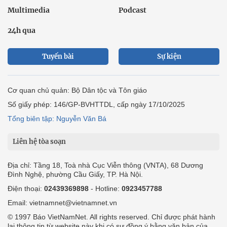
Multimedia
Podcast
24h qua
Tuyến bài
Sự kiện
Cơ quan chủ quản: Bộ Dân tộc và Tôn giáo
Số giấy phép: 146/GP-BVHTTDL, cấp ngày 17/10/2025
Tổng biên tập: Nguyễn Văn Bá
Liên hệ tòa soạn
Địa chỉ: Tầng 18, Toà nhà Cục Viễn thông (VNTA), 68 Dương
Đình Nghệ, phường Cầu Giấy, TP. Hà Nội.
Điện thoại:
02439369898
- Hotline:
0923457788
Email: vietnamnet@vietnamnet.vn
© 1997 Báo VietNamNet. All rights reserved. Chỉ được phát hành
lại thông tin từ website này khi có sự đồng ý bằng văn bản của