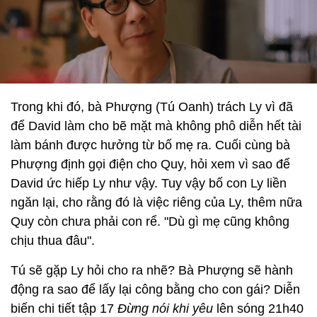
Trong khi đó, bà Phượng (Tú Oanh) trách Ly vì đã
để David làm cho bẽ mặt mà không phô diễn hết tài
làm bánh được hưởng từ bố mẹ ra. Cuối cùng bà
Phượng định gọi điện cho Quy, hỏi xem vì sao để
David ức hiếp Ly như vậy. Tuy vậy bố con Ly liền
ngăn lại, cho rằng đó là việc riêng của Ly, thêm nữa
Quy còn chưa phải con rể. "Dù gì mẹ cũng không
chịu thua đâu".
Tú sẽ gặp Ly hỏi cho ra nhẽ? Bà Phượng sẽ hành
động ra sao để lấy lại công bằng cho con gái?
Diễn
biến chi tiết tập 17
Đừng nói khi yêu
lên sóng 21h40