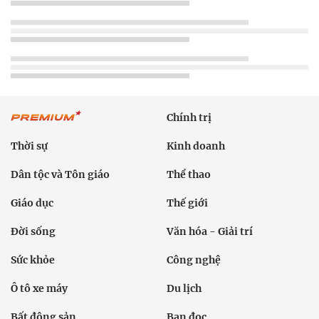
Chính trị
Thời sự
Kinh doanh
Dân tộc và Tôn giáo
Thể thao
Giáo dục
Thế giới
Đời sống
Văn hóa - Giải trí
Sức khỏe
Công nghệ
Ô tô xe máy
Du lịch
Bất động sản
Bạn đọc