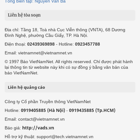
Tổng biên tập: Nguyễn Văn Bá
Liên hệ tòa soạn
Địa chỉ: Tầng 18, Toà nhà Cục Viễn thông (VNTA), 68 Dương
Đình Nghệ, phường Cầu Giấy, TP. Hà Nội.
Điện thoại:
02439369898
- Hotline:
0923457788
Email: vietnamnet@vietnamnet.vn
© 1997 Báo VietNamNet. All rights reserved. Chỉ được phát hành
lại thông tin từ website này khi có sự đồng ý bằng văn bản của
báo VietNamNet.
Liên hệ quảng cáo
Công ty Cổ phần Truyền thông VietNamNet
0919405885 (Hà Nội)
0919435885 (Tp.HCM)
Hotline:
-
Email: contact@vietnamnet.vn
http://vads.vn
Báo giá:
Hỗ trợ kỹ thuật: support@tech.vietnamnet.vn