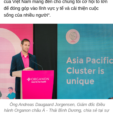
của Việt Nam mang đến cho chúng tôi cơ hội to lớn
để đóng góp vào lĩnh vực y tế và cải thiện cuộc
sống của nhiều người".
Ông Andreas Daugaard Jorgensen, Giám đốc Điều
hành Organon châu Á - Thái Bình Dương, chia sẻ tại sự