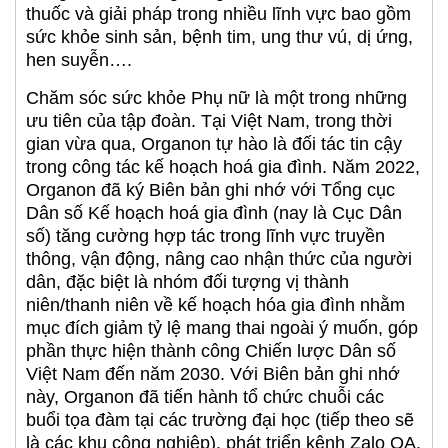
thuốc và giải pháp trong nhiều lĩnh vực bao gồm
sức khỏe sinh sản, bệnh tim, ung thư vú, dị ứng,
hen suyễn….
Chăm sóc sức khỏe Phụ nữ là một trong những
ưu tiên của tập đoàn. Tại Việt Nam, trong thời
gian vừa qua, Organon tự hào là đối tác tin cậy
trong công tác kế hoạch hoá gia đình. Năm 2022,
Organon đã ký Biên bản ghi nhớ với Tổng cục
Dân số Kế hoạch hoá gia đình (nay là Cục Dân
số) tăng cường hợp tác trong lĩnh vực truyền
thông, vận động, nâng cao nhận thức của người
dân, đặc biệt là nhóm đối tượng vị thành
niên/thanh niên về kế hoạch hóa gia đình nhằm
mục đích giảm tỷ lệ mang thai ngoài ý muốn, góp
phần thực hiện thành công Chiến lược Dân số
Việt Nam đến năm 2030. Với Biên bản ghi nhớ
này, Organon đã tiến hành tổ chức chuỗi các
buổi tọa đàm tại các trường đại học (tiếp theo sẽ
là các khu công nghiệp), phát triển kênh Zalo OA,