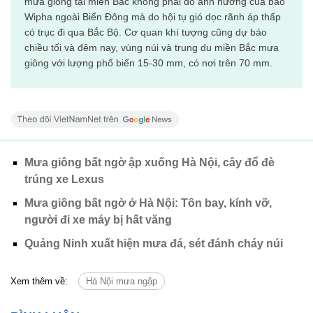
mưa giông tại miền Bắc không phải do ảnh hưởng của bão
Wipha ngoài Biển Đông mà do hội tụ gió dọc rãnh áp thấp
có trục đi qua Bắc Bộ. Cơ quan khí tượng cũng dự báo
chiều tối và đêm nay, vùng núi và trung du miền Bắc mưa
giông với lượng phổ biến 15-30 mm, có nơi trên 70 mm.
Mưa giông bất ngờ ập xuống Hà Nội, cây đổ đè
trúng xe Lexus
Mưa giông bất ngờ ở Hà Nội: Tôn bay, kính vỡ,
người đi xe máy bị hất văng
Quảng Ninh xuất hiện mưa đá, sét đánh cháy núi
Xem thêm về:
Hà Nội mưa ngập