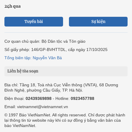
24h qua
Tuyến bài
Sự kiện
Cơ quan chủ quản: Bộ Dân tộc và Tôn giáo
Số giấy phép: 146/GP-BVHTTDL, cấp ngày 17/10/2025
Tổng biên tập: Nguyễn Văn Bá
Liên hệ tòa soạn
Địa chỉ: Tầng 18, Toà nhà Cục Viễn thông (VNTA), 68 Dương
Đình Nghệ, phường Cầu Giấy, TP. Hà Nội.
Điện thoại:
02439369898
- Hotline:
0923457788
Email: vietnamnet@vietnamnet.vn
© 1997 Báo VietNamNet. All rights reserved. Chỉ được phát hành
lại thông tin từ website này khi có sự đồng ý bằng văn bản của
báo VietNamNet.