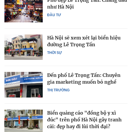
Phố đẹp Lê Trọng Tấn: Chẳng đâu
như Hà Nội
ĐẦU TƯ
Hà Nội sẽ xem xét lại biển hiệu
đường Lê Trọng Tấn
THỜI SỰ
Đến phố Lê Trọng Tấn: Chuyên
gia marketing muốn bỏ nghề
THỊ TRƯỜNG
Biển quảng cáo "đồng bộ y xì
đúc" trên phố Hà Nội gây tranh
cãi: đẹp hay đi lùi thời đại?