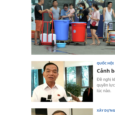
QUỐC HỘI
Cảnh b
Đề nghị k
quyền lực
lúc nào.
XÂY DỰNG