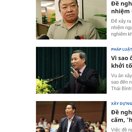
Đề nghị
nhiệm 
Để xảy ra
nhiệm ngư
nghiêm k
PHÁP LUẬ
Vì sao 
khởi t
Vụ án xảy 
sao đến n
Thái Bình
XÂY DỰNG
Đề nghị
cấm, '
Việc đề n