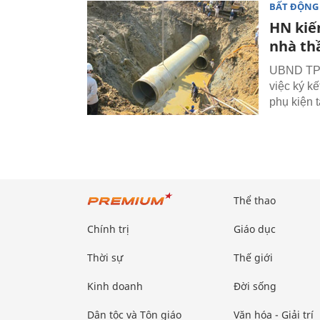
BẤT ĐỘNG
HN kiế
nhà th
UBND TP H
việc ký k
phụ kiện 
Thể thao
Chính trị
Giáo dục
Thời sự
Thế giới
Kinh doanh
Đời sống
Dân tộc và Tôn giáo
Văn hóa - Giải trí