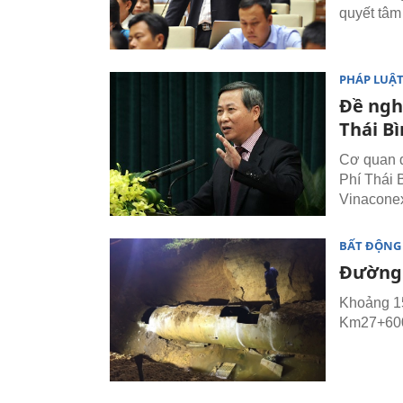
quyết tâm
PHÁP LUẬ
Đề ngh
Thái B
Cơ quan đ
Phí Thái 
Vinacone
BẤT ĐỘNG
Đường 
Khoảng 15
Km27+600.