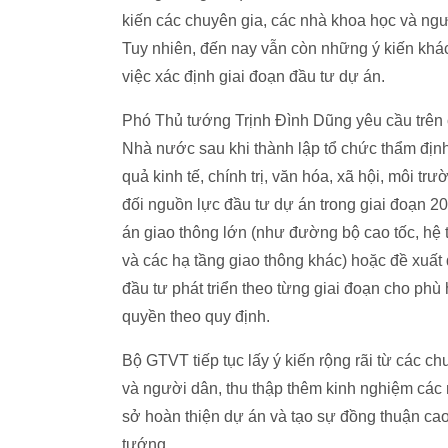
kiến các chuyên gia, các nhà khoa học và ngư
Tuy nhiên, đến nay vẫn còn những ý kiến khác
việc xác định giai đoạn đầu tư dự án.
Phó Thủ tướng Trịnh Đình Dũng yêu cầu trên 
Nhà nước sau khi thành lập tổ chức thẩm định 
quả kinh tế, chính trị, văn hóa, xã hội, môi t
đối nguồn lực đầu tư dự án trong giai đoạn 2
án giao thông lớn (như đường bộ cao tốc, hệ
và các hạ tầng giao thông khác) hoặc đề xuất
đầu tư phát triển theo từng giai đoạn cho ph
quyền theo quy định.
Bộ GTVT tiếp tục lấy ý kiến rộng rãi từ các c
và người dân, thu thập thêm kinh nghiệm các 
sở hoàn thiện dự án và tạo sự đồng thuận cao 
tướng.