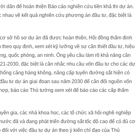
ời dân để hoàn thiện Báo cáo nghiên cứu tiền khả thi dự án.
 nhau về kết quả nghiên cứu phương án đầu tư, đặc biệt là
cơ sở hồ sơ dự án đã được hoàn thiện, Hội đồng thẩm định
theo quy định, xem xét kỹ lưỡng về sự cần thiết đầu tư, hiệu
rường, quốc phòng, an ninh. Ông yêu cầu làm rõ khả năng cân
021-2030, đặc biệt là cân nhắc nhu cầu vốn đầu tư cho các dự
 thống cảng hàng không, nâng cấp tuyến đường sắt hiện có
 đầu tư dự án giai đoạn sau năm 2030 để cân đối nguồn vốn
ù hợp, báo cáo Thủ tướng xem xét để báo cáo các cấp thẩm
huyên gia, các nhà khoa học, các tổ chức xã hội-nghề nghiệp
nước đã và đang phát triển đường sắt tốc độ cao để có đủ cơ
đối với việc đầu tư dự án theo ý kiến chỉ đạo của Thủ