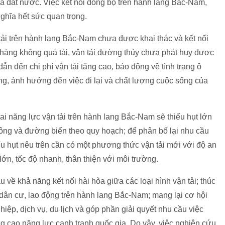
ủa đất nước. Việc kết nối đồng bộ trên hành lang Bắc-Nam,
nghĩa hết sức quan trọng.
i trên hành lang Bắc-Nam chưa được khai thác và kết nối
 hàng không quá tải, vận tải đường thủy chưa phát huy được
dẫn đến chi phí vận tải tăng cao, báo động về tình trạng ô
ông, ảnh hưởng đến việc đi lại và chất lượng cuộc sống của
ai năng lực vận tải trên hành lang Bắc-Nam sẽ thiếu hụt lớn
hông và đường biển theo quy hoạch; để phân bố lại nhu cầu
iếu hụt nêu trên cần có một phương thức vận tải mới với độ an
ớn, tốc độ nhanh, thân thiện với môi trường.
về khả năng kết nối hài hòa giữa các loại hình vận tải; thúc
ại dân cư, lao động trên hành lang Bắc-Nam; mang lại cơ hội
hiệp, dịch vụ, du lịch và góp phần giải quyết nhu cầu việc
âng cao năng lực cạnh tranh quốc gia. Do vậy, việc nghiên cứu