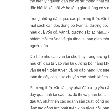
thể hiện ý nguyện dân tộc về sự thống nhất c
đặc biệt là kết nối về hạ tầng giao thông có ý 
Trong những năm qua, các phương thức vận tả
một cách cân đối, đồng bộ (vận tải đường bộ,
hiệu quả vốn có, vận tải đường sắt lạc hậu...) 
nhiễm môi trường và gia tăng tai nạn giao th
người dân.
Dự báo nhu cầu vận tải cho thấy trong tương l
nếu chỉ đầu tư vào vận tải đường bộ, hàng k
vận tải trên toàn tuyến và bù đắp năng lực th
toàn tin cậy cao, sức chuyên chở hành khách l
Phương thức vận tải này phải đáp ứng yêu cầu 
đẩy quá trình tái cấu trúc đô thị và phân bố l
đầu tư, phát triển các ngành sản xuất, công ng
làm; tạo động lực phát triển kinh tế-xã hội, n