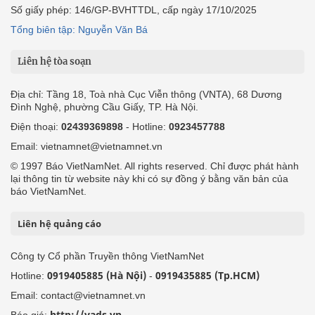
Số giấy phép: 146/GP-BVHTTDL, cấp ngày 17/10/2025
Tổng biên tập: Nguyễn Văn Bá
Liên hệ tòa soạn
Địa chỉ: Tầng 18, Toà nhà Cục Viễn thông (VNTA), 68 Dương
Đình Nghệ, phường Cầu Giấy, TP. Hà Nội.
Điện thoại:
02439369898
- Hotline:
0923457788
Email: vietnamnet@vietnamnet.vn
© 1997 Báo VietNamNet. All rights reserved. Chỉ được phát hành
lại thông tin từ website này khi có sự đồng ý bằng văn bản của
báo VietNamNet.
Liên hệ quảng cáo
Công ty Cổ phần Truyền thông VietNamNet
0919405885 (Hà Nội)
0919435885 (Tp.HCM)
Hotline:
-
Email: contact@vietnamnet.vn
http://vads.vn
Báo giá: