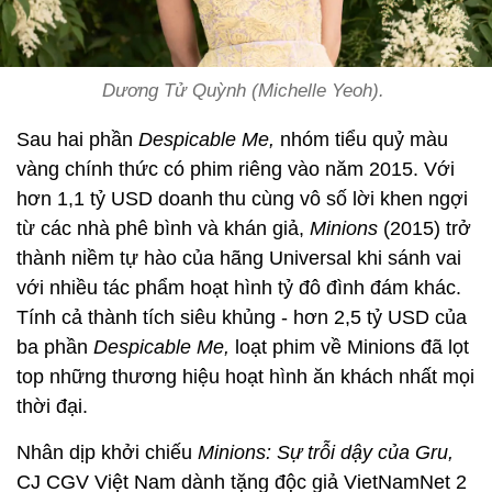
Dương Tử Quỳnh (Michelle Yeoh).
Sau hai phần
Despicable Me,
nhóm tiểu quỷ màu
vàng chính thức có phim riêng vào năm 2015. Với
hơn 1,1 tỷ USD doanh thu cùng vô số lời khen ngợi
từ các nhà phê bình và khán giả,
Minions
(2015) trở
thành niềm tự hào của hãng Universal khi sánh vai
với nhiều tác phẩm hoạt hình tỷ đô đình đám khác.
Tính cả thành tích siêu khủng - hơn 2,5 tỷ USD của
ba phần
Despicable Me,
loạt phim về Minions đã lọt
top những thương hiệu hoạt hình ăn khách nhất mọi
thời đại.
Nhân dịp khởi chiếu
Minions: Sự trỗi dậy của Gru,
CJ CGV Việt Nam dành tặng độc giả VietNamNet 2