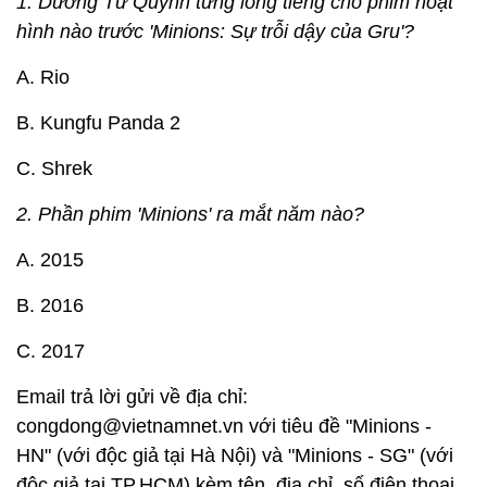
1. Dương Tử Quỳnh từng lồng tiếng cho phim hoạt
hình nào trước 'Minions: Sự trỗi dậy của Gru'?
A. Rio
B. Kungfu Panda 2
C. Shrek
2. Phần phim 'Minions' ra mắt năm nào?
A. 2015
B. 2016
C. 2017
Email trả lời gửi về địa chỉ:
congdong@vietnamnet.vn với tiêu đề "Minions -
HN" (với độc giả tại Hà Nội) và "Minions - SG" (với
độc giả tại TP.HCM) kèm tên, địa chỉ, số điện thoại.