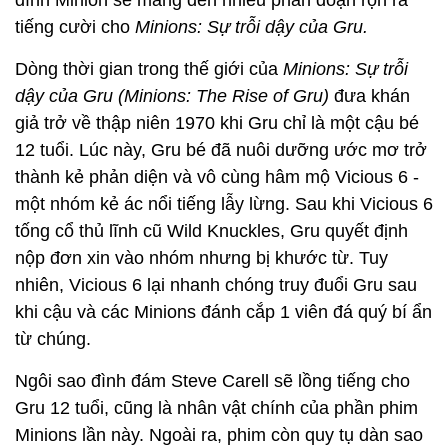
đình Minion sẽ mang đến nhiều phân đoạn rộn rã
tiếng cười cho
Minions: Sự trỗi dậy của Gru.
Dòng thời gian trong thế giới của
Minions: Sự trỗi
dậy của Gru (Minions: The Rise of Gru)
đưa khán
giả trở về thập niên 1970 khi Gru chỉ là một cậu bé
12 tuổi. Lúc này, Gru bé đã nuôi dưỡng ước mơ trở
thành kẻ phản diện và vô cùng hâm mộ Vicious 6 -
một nhóm kẻ ác nổi tiếng lẫy lừng. Sau khi Vicious 6
tống cổ thủ lĩnh cũ Wild Knuckles, Gru quyết định
nộp đơn xin vào nhóm nhưng bị khước từ. Tuy
nhiên, Vicious 6 lại nhanh chóng truy đuổi Gru sau
khi cậu và các Minions đánh cắp 1 viên đá quý bí ẩn
từ chúng.
Ngôi sao đình đám Steve Carell sẽ lồng tiếng cho
Gru 12 tuổi, cũng là nhân vật chính của phần phim
Minions lần này. Ngoài ra, phim còn quy tụ dàn sao