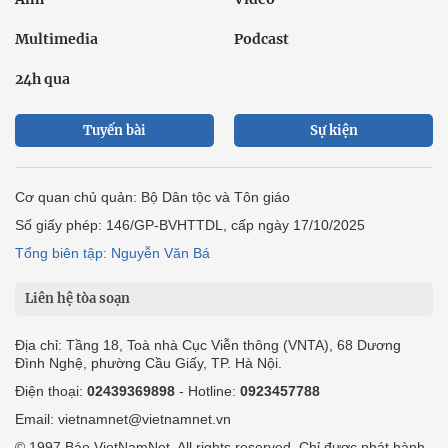
Multimedia
Podcast
24h qua
Tuyến bài
Sự kiện
Cơ quan chủ quản: Bộ Dân tộc và Tôn giáo
Số giấy phép: 146/GP-BVHTTDL, cấp ngày 17/10/2025
Tổng biên tập: Nguyễn Văn Bá
Liên hệ tòa soạn
Địa chỉ: Tầng 18, Toà nhà Cục Viễn thông (VNTA), 68 Dương
Đình Nghệ, phường Cầu Giấy, TP. Hà Nội.
Điện thoại:
02439369898
- Hotline:
0923457788
Email: vietnamnet@vietnamnet.vn
© 1997 Báo VietNamNet. All rights reserved. Chỉ được phát hành