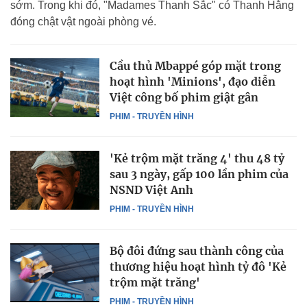
sớm. Trong khi đó, "Madames Thanh Sắc" có Thanh Hằng
đóng chật vật ngoài phòng vé.
Cầu thủ Mbappé góp mặt trong
hoạt hình 'Minions', đạo diễn
Việt công bố phim giật gân
PHIM - TRUYỀN HÌNH
'Kẻ trộm mặt trăng 4' thu 48 tỷ
sau 3 ngày, gấp 100 lần phim của
NSND Việt Anh
PHIM - TRUYỀN HÌNH
Bộ đôi đứng sau thành công của
thương hiệu hoạt hình tỷ đô 'Kẻ
trộm mặt trăng'
PHIM - TRUYỀN HÌNH