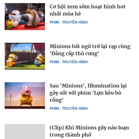
Cơ hội xem sớm hoạt hình hot
nhất mùa hè
PHIM - TRUYỀN HÌNH
Minions bất ngờ trở lại rạp cùng
'Đẳng cấp thú cưng'
PHIM - TRUYỀN HÌNH
Sau 'Minions', Illumination lại
gây sốt với phim 'Lợn kêu bò
rống'
PHIM - TRUYỀN HÌNH
(Clip) Khi Minions gây náo loạn
trong thành phố