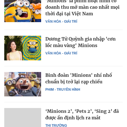
'Minions' là phim hoạt hình có
doanh thu mở màn cao nhất mọi
thời đại tại Việt Nam
VĂN HÓA - GIẢI TRÍ
Dương Tử Quỳnh gia nhập 'cơn
lốc màu vàng' Minions
VĂN HÓA - GIẢI TRÍ
Binh đoàn 'Minions' nhí nhố
chuẩn bị trở lại rạp chiếu
PHIM - TRUYỀN HÌNH
‘Minions 2’, ‘Pets 2’, ‘Sing 2’ đã
được ấn định lịch ra mắt
THỊ TRƯỜNG