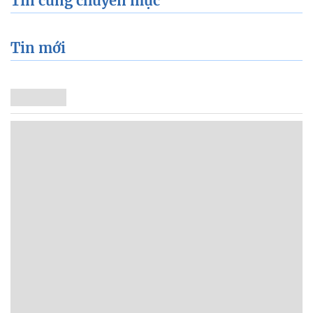
Tin cùng chuyên mục
Tin mới