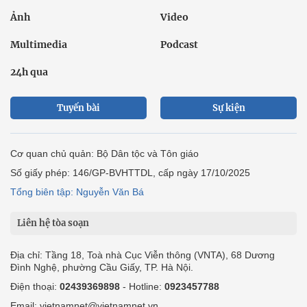
Ảnh
Video
Multimedia
Podcast
24h qua
Tuyến bài
Sự kiện
Cơ quan chủ quản: Bộ Dân tộc và Tôn giáo
Số giấy phép: 146/GP-BVHTTDL, cấp ngày 17/10/2025
Tổng biên tập: Nguyễn Văn Bá
Liên hệ tòa soạn
Địa chỉ: Tầng 18, Toà nhà Cục Viễn thông (VNTA), 68 Dương
Đình Nghệ, phường Cầu Giấy, TP. Hà Nội.
Điện thoại:
02439369898
- Hotline:
0923457788
Email: vietnamnet@vietnamnet.vn