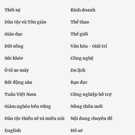
Thời sự
Kinh doanh
Dân tộc và Tôn giáo
Thể thao
Giáo dục
Thế giới
Đời sống
Văn hóa - Giải trí
Sức khỏe
Công nghệ
Ô tô xe máy
Du lịch
Bất động sản
Bạn đọc
Tuần Việt Nam
Công nghiệp hỗ trợ
Giảm nghèo bền vững
Nông thôn mới
Dân tộc thiểu số và miền núi
Nội dung chuyên đề
English
Hồ sơ