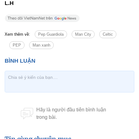
L.H
Xem thêm về:
Pep Guardiola
Man City
Celtic
PEP
Man xanh