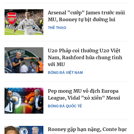
Arsenal "cướp" James trước mũi
MU, Rooney tự bịt đường lui
THỂ THAO
U20 Pháp coi thường U20 Việt
Nam, Rashford hứa chung tình
với MU
BÓNG ĐÁ VIỆT NAM
Pep mong MU vô địch Europa
League, Vidal "xỏ xiên" Messi
BÓNG ĐÁ QUỐC TẾ
Rooney gặp hạn nặng, Conte hục