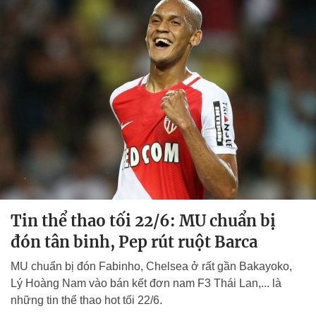
Tin thể thao tối 22/6: MU chuẩn bị
đón tân binh, Pep rút ruột Barca
MU chuẩn bị đón Fabinho, Chelsea ở rất gần Bakayoko,
Lý Hoàng Nam vào bán kết đơn nam F3 Thái Lan,... là
những tin thể thao hot tối 22/6.