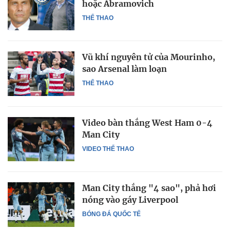
hoặc Abramovich
THỂ THAO
Vũ khí nguyên tử của Mourinho,
sao Arsenal làm loạn
THỂ THAO
Video bàn thắng West Ham 0-4
Man City
VIDEO THỂ THAO
Man City thắng "4 sao", phả hơi
nóng vào gáy Liverpool
BÓNG ĐÁ QUỐC TẾ