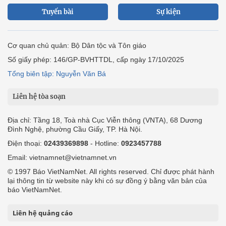
Tuyến bài
Sự kiện
Cơ quan chủ quản: Bộ Dân tộc và Tôn giáo
Số giấy phép: 146/GP-BVHTTDL, cấp ngày 17/10/2025
Tổng biên tập: Nguyễn Văn Bá
Liên hệ tòa soạn
Địa chỉ: Tầng 18, Toà nhà Cục Viễn thông (VNTA), 68 Dương
Đình Nghệ, phường Cầu Giấy, TP. Hà Nội.
Điện thoại:
02439369898
- Hotline:
0923457788
Email: vietnamnet@vietnamnet.vn
© 1997 Báo VietNamNet. All rights reserved. Chỉ được phát hành
lại thông tin từ website này khi có sự đồng ý bằng văn bản của
báo VietNamNet.
Liên hệ quảng cáo