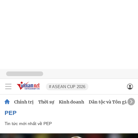
# ASEAN CUP 2026
Chính trị
Thời sự
Kinh doanh
Dân tộc và Tôn giáo
PEP
Tin tức mới nhất về
PEP