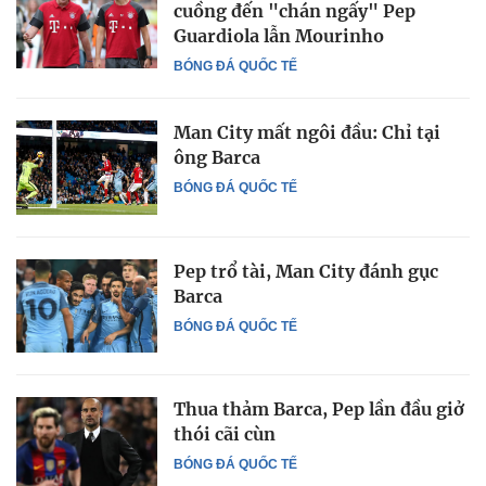
cuồng đến "chán ngấy" Pep
Guardiola lẫn Mourinho
BÓNG ĐÁ QUỐC TẾ
Man City mất ngôi đầu: Chỉ tại
ông Barca
BÓNG ĐÁ QUỐC TẾ
Pep trổ tài, Man City đánh gục
Barca
BÓNG ĐÁ QUỐC TẾ
Thua thảm Barca, Pep lần đầu giở
thói cãi cùn
BÓNG ĐÁ QUỐC TẾ