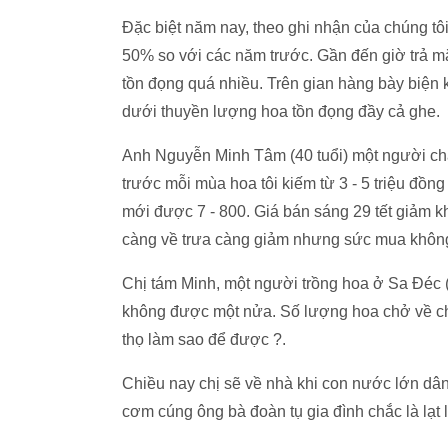
Đặc biệt năm nay, theo ghi nhận của chúng t
50% so với các năm trước. Gần đến giờ trả mặ
tồn đọng quá nhiều. Trên gian hàng bày biện
dưới thuyền lượng hoa tồn đọng đầy cả ghe.
Anh Nguyễn Minh Tâm (40 tuổi) một người ch
trước mỗi mùa hoa tôi kiếm từ 3 - 5 triệu đồ
mới được 7 - 800. Giá bán sáng 29 tết giảm 
càng về trưa càng giảm nhưng sức mua không
Chị tám Minh, một người trồng hoa ở Sa Đéc 
không được một nửa. Số lượng hoa chở về chắ
thọ làm sao để được ?.
Chiều nay chị sẽ về nhà khi con nước lớn dâ
cơm cúng ông bà đoàn tụ gia đình chắc là lạt