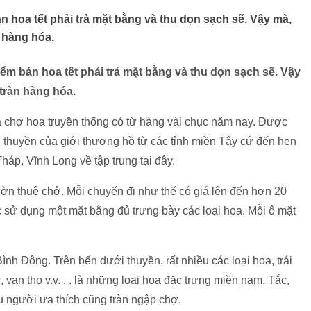
án hoa tết phải trả mặt bằng và thu dọn sạch sẽ. Vậy mà,
 hàng hóa.
iểm bán hoa tết phải trả mặt bằng và thu dọn sạch sẽ. Vậy
tràn hàng hóa.
 chợ hoa truyền thống có từ hàng vài chục năm nay. Được
 thuyền của giới thương hồ từ các tỉnh miền Tây cứ đến hẹn
háp, Vĩnh Long về tập trung tại đây.
n thuê chở. Mỗi chuyến đi như thế có giá lên đến hơn 20
 sử dụng một mặt bằng đủ trưng bày các loại hoa. Mỗi ô mặt
ình Đông. Trên bến dưới thuyền, rất nhiều các loại hoa, trái
vạn thọ v.v. . . là những loại hoa đặc trưng miền nam. Tắc,
ều người ưa thích cũng tràn ngập chợ.