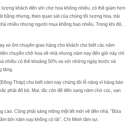
ôi lượng khách đến với chợ hoa không nhiều. có thể giàm hơn
t bằng nhưng, theo quan sát của chúng tôi lượng hoa, trái
 khá nhiều nhưng người mua không bao nhiêu. Trong khi đó,
ạy xe ôm chuyên giao hàng cho khách cho biết các năm
ng tiền chuyên chở hoa về nhà nhưng năm nay đến giờ này chỉ
khá nhiều có thể khoảng 50% so với những ngày trước và
 tăng.
(Đồng Tháp) cho biết năm nay chúng tôi lỗ nặng vì hàng bán
c phải đổ bỏ. Mai, tắc còn để đến sang năm chứ cúc, vạn
ng cao. Cũng phải sáng mồng một tết mới về đến nhà. "Bữa
 lắm bởi năm nay không có lãi". Chị Minh tâm sự.