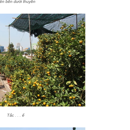
ên bến dưới thuyền
Tắc . . . ế