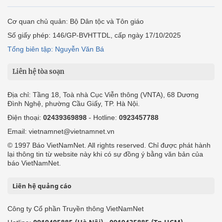
Cơ quan chủ quản: Bộ Dân tộc và Tôn giáo
Số giấy phép: 146/GP-BVHTTDL, cấp ngày 17/10/2025
Tổng biên tập: Nguyễn Văn Bá
Liên hệ tòa soạn
Địa chỉ: Tầng 18, Toà nhà Cục Viễn thông (VNTA), 68 Dương
Đình Nghệ, phường Cầu Giấy, TP. Hà Nội.
Điện thoại:
02439369898
- Hotline:
0923457788
Email: vietnamnet@vietnamnet.vn
© 1997 Báo VietNamNet. All rights reserved. Chỉ được phát hành
lại thông tin từ website này khi có sự đồng ý bằng văn bản của
báo VietNamNet.
Liên hệ quảng cáo
Công ty Cổ phần Truyền thông VietNamNet