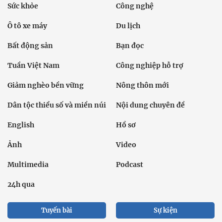
Sức khỏe
Công nghệ
Ô tô xe máy
Du lịch
Bất động sản
Bạn đọc
Tuần Việt Nam
Công nghiệp hỗ trợ
Giảm nghèo bền vững
Nông thôn mới
Dân tộc thiểu số và miền núi
Nội dung chuyên đề
English
Hồ sơ
Ảnh
Video
Multimedia
Podcast
24h qua
Tuyến bài
Sự kiện