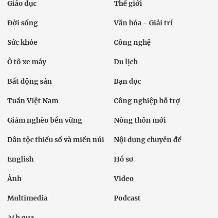
Giáo dục
Thế giới
Đời sống
Văn hóa - Giải trí
Sức khỏe
Công nghệ
Ô tô xe máy
Du lịch
Bất động sản
Bạn đọc
Tuần Việt Nam
Công nghiệp hỗ trợ
Giảm nghèo bền vững
Nông thôn mới
Dân tộc thiểu số và miền núi
Nội dung chuyên đề
English
Hồ sơ
Ảnh
Video
Multimedia
Podcast
24h qua