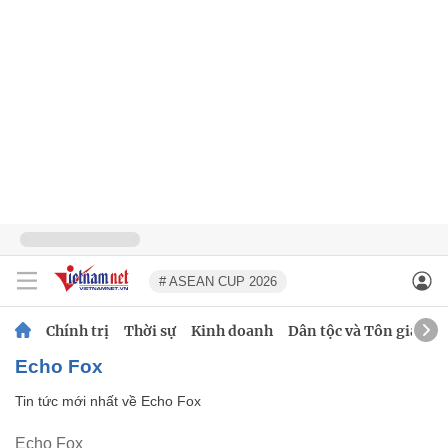
# ASEAN CUP 2026
Chính trị
Thời sự
Kinh doanh
Dân tộc và Tôn giáo
Echo Fox
Tin tức mới nhất về
Echo Fox
Echo Fox