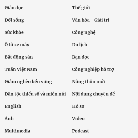
Giáo dục
Thế giới
Đời sống
Văn hóa - Giải trí
Sức khỏe
Công nghệ
Ô tô xe máy
Du lịch
Bất động sản
Bạn đọc
Tuần Việt Nam
Công nghiệp hỗ trợ
Giảm nghèo bền vững
Nông thôn mới
Dân tộc thiểu số và miền núi
Nội dung chuyên đề
English
Hồ sơ
Ảnh
Video
Multimedia
Podcast