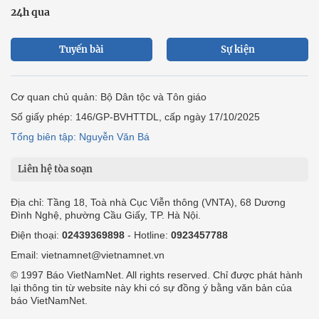
24h qua
Tuyến bài
Sự kiện
Cơ quan chủ quản: Bộ Dân tộc và Tôn giáo
Số giấy phép: 146/GP-BVHTTDL, cấp ngày 17/10/2025
Tổng biên tập: Nguyễn Văn Bá
Liên hệ tòa soạn
Địa chỉ: Tầng 18, Toà nhà Cục Viễn thông (VNTA), 68 Dương
Đình Nghệ, phường Cầu Giấy, TP. Hà Nội.
Điện thoại:
02439369898
- Hotline:
0923457788
Email: vietnamnet@vietnamnet.vn
© 1997 Báo VietNamNet. All rights reserved. Chỉ được phát hành
lại thông tin từ website này khi có sự đồng ý bằng văn bản của
báo VietNamNet.