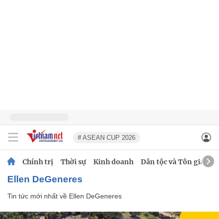
# ASEAN CUP 2026
Chính trị
Thời sự
Kinh doanh
Dân tộc và Tôn giáo
Ellen DeGeneres
Tin tức mới nhất về
Ellen DeGeneres