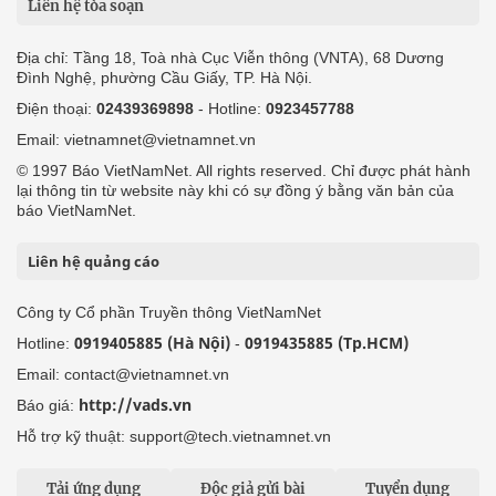
Liên hệ tòa soạn
Địa chỉ: Tầng 18, Toà nhà Cục Viễn thông (VNTA), 68 Dương
Đình Nghệ, phường Cầu Giấy, TP. Hà Nội.
Điện thoại:
02439369898
- Hotline:
0923457788
Email: vietnamnet@vietnamnet.vn
© 1997 Báo VietNamNet. All rights reserved. Chỉ được phát hành
lại thông tin từ website này khi có sự đồng ý bằng văn bản của
báo VietNamNet.
Liên hệ quảng cáo
Công ty Cổ phần Truyền thông VietNamNet
0919405885 (Hà Nội)
0919435885 (Tp.HCM)
Hotline:
-
Email: contact@vietnamnet.vn
http://vads.vn
Báo giá:
Hỗ trợ kỹ thuật: support@tech.vietnamnet.vn
Tải ứng dụng
Độc giả gửi bài
Tuyển dụng