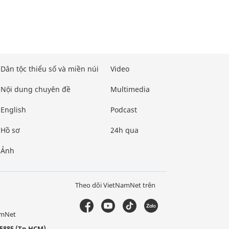
Dân tộc thiểu số và miền núi
Video
Nội dung chuyên đề
Multimedia
English
Podcast
Hồ sơ
24h qua
Ảnh
Theo dõi VietNamNet trên
amNet
5885 (Tp.HCM)