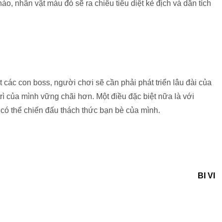
o, nhân vật màu đó sẽ ra chiêu tiêu diệt kẻ địch và dần tích
t các con boss, người chơi sẽ cần phải phát triển lâu đài của
trì của mình vững chãi hơn. Một điều đặc biệt nữa là với
ó thể chiến đấu thách thức bạn bè của mình.
BI VI