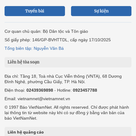
Tuyến bài
Sự kiện
Cơ quan chủ quản: Bộ Dân tộc và Tôn giáo
Số giấy phép: 146/GP-BVHTTDL, cấp ngày 17/10/2025
Tổng biên tập: Nguyễn Văn Bá
Liên hệ tòa soạn
Địa chỉ: Tầng 18, Toà nhà Cục Viễn thông (VNTA), 68 Dương
Đình Nghệ, phường Cầu Giấy, TP. Hà Nội.
Điện thoại:
02439369898
- Hotline:
0923457788
Email: vietnamnet@vietnamnet.vn
© 1997 Báo VietNamNet. All rights reserved. Chỉ được phát hành
lại thông tin từ website này khi có sự đồng ý bằng văn bản của
báo VietNamNet.
Liên hệ quảng cáo