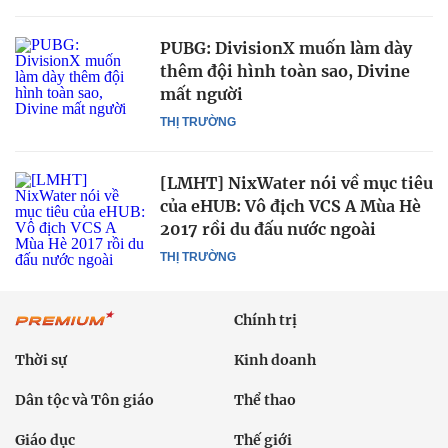
PUBG: DivisionX muốn làm dày
thêm đội hình toàn sao, Divine
mất người
THỊ TRƯỜNG
[LMHT] NixWater nói về mục tiêu
của eHUB: Vô địch VCS A Mùa Hè
2017 rồi du đấu nước ngoài
THỊ TRƯỜNG
Chính trị
Thời sự
Kinh doanh
Dân tộc và Tôn giáo
Thể thao
Giáo dục
Thế giới