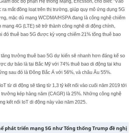
m Giám đốc bộ phận Hệ thống Mạng, Ericsson, cho biết: “Vào
 ra mắt đồng loạt trên thị trường, giúp quy mô ứng dụng 5G
ương, mặc dù mạng WCDMA/HSPA đang là công nghệ chiếm
 mạng 4G (LTE) sẽ trở thành công nghệ di động chính,
khi đó thuê bao 5G được kỳ vọng chiếm 21% tổng thuê bao
 độ tăng trưởng thuê bao 5G dự kiến sẽ nhanh hơn đáng kể so
ợc dự báo là tại Bắc Mỹ với 74% thuê bao di động tại khu
ứng sau đó là Đông Bắc Á với 56%, và châu Âu 55%.
T từ di động sẽ tăng từ 1,3 tỷ kết nối vào cuối năm 2019 tới
ăng trưởng kép hàng năm (CAGR) là 25%. Những công nghệ
g kết nối IoT di động này vào năm 2025.
hể phát triển mạng 5G như Tổng thống Trump đề nghị