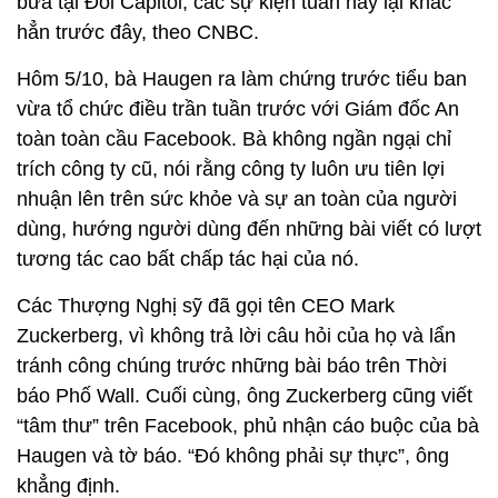
bữa tại Đồi Capitol, các sự kiện tuần này lại khác
hẳn trước đây, theo CNBC.
Hôm 5/10, bà Haugen ra làm chứng trước tiểu ban
vừa tổ chức điều trần tuần trước với Giám đốc An
toàn toàn cầu Facebook. Bà không ngần ngại chỉ
trích công ty cũ, nói rằng công ty luôn ưu tiên lợi
nhuận lên trên sức khỏe và sự an toàn của người
dùng, hướng người dùng đến những bài viết có lượt
tương tác cao bất chấp tác hại của nó.
Các Thượng Nghị sỹ đã gọi tên CEO Mark
Zuckerberg, vì không trả lời câu hỏi của họ và lẩn
tránh công chúng trước những bài báo trên Thời
báo Phố Wall. Cuối cùng, ông Zuckerberg cũng viết
“tâm thư” trên Facebook, phủ nhận cáo buộc của bà
Haugen và tờ báo. “Đó không phải sự thực”, ông
khẳng định.