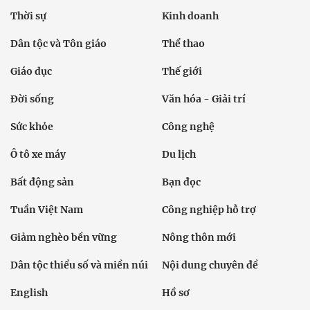
Thời sự
Kinh doanh
Dân tộc và Tôn giáo
Thể thao
Giáo dục
Thế giới
Đời sống
Văn hóa - Giải trí
Sức khỏe
Công nghệ
Ô tô xe máy
Du lịch
Bất động sản
Bạn đọc
Tuần Việt Nam
Công nghiệp hỗ trợ
Giảm nghèo bền vững
Nông thôn mới
Dân tộc thiểu số và miền núi
Nội dung chuyên đề
English
Hồ sơ