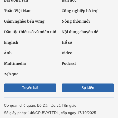
Bất động sản
Bạn đọc
Tuần Việt Nam
Công nghiệp hỗ trợ
Giảm nghèo bền vững
Nông thôn mới
Dân tộc thiểu số và miền núi
Nội dung chuyên đề
English
Hồ sơ
Ảnh
Video
Multimedia
Podcast
24h qua
Tuyến bài
Sự kiện
Cơ quan chủ quản: Bộ Dân tộc và Tôn giáo
Số giấy phép: 146/GP-BVHTTDL, cấp ngày 17/10/2025