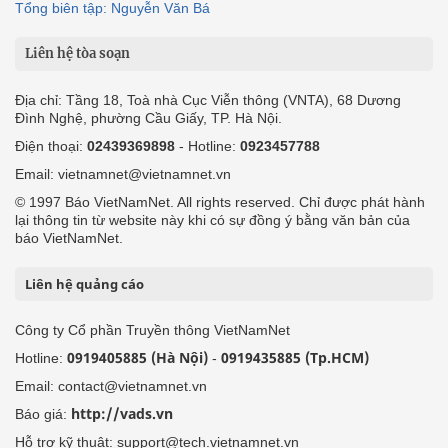
Tổng biên tập: Nguyễn Văn Bá
Liên hệ tòa soạn
Địa chỉ: Tầng 18, Toà nhà Cục Viễn thông (VNTA), 68 Dương
Đình Nghệ, phường Cầu Giấy, TP. Hà Nội.
Điện thoại:
02439369898
- Hotline:
0923457788
Email: vietnamnet@vietnamnet.vn
© 1997 Báo VietNamNet. All rights reserved. Chỉ được phát hành
lại thông tin từ website này khi có sự đồng ý bằng văn bản của
báo VietNamNet.
Liên hệ quảng cáo
Công ty Cổ phần Truyền thông VietNamNet
0919405885 (Hà Nội)
0919435885 (Tp.HCM)
Hotline:
-
Email: contact@vietnamnet.vn
http://vads.vn
Báo giá:
Hỗ trợ kỹ thuật: support@tech.vietnamnet.vn