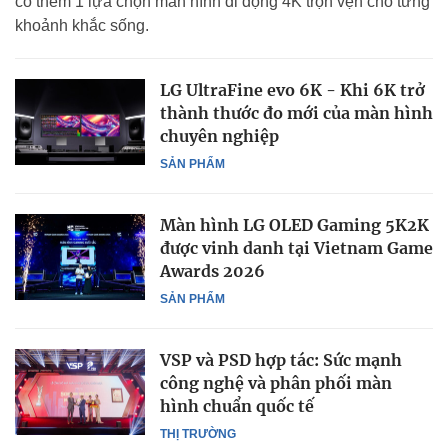
có thêm 1 lựa chọn màn hình di động 4K trọn vẹn cho từng
khoảnh khắc sống.
LG UltraFine evo 6K - Khi 6K trở
thành thước đo mới của màn hình
chuyên nghiệp
SẢN PHẨM
Màn hình LG OLED Gaming 5K2K
được vinh danh tại Vietnam Game
Awards 2026
SẢN PHẨM
VSP và PSD hợp tác: Sức mạnh
công nghệ và phân phối màn
hình chuẩn quốc tế
THỊ TRƯỜNG