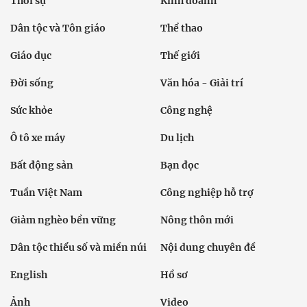
Thời sự
Kinh doanh
Dân tộc và Tôn giáo
Thể thao
Giáo dục
Thế giới
Đời sống
Văn hóa - Giải trí
Sức khỏe
Công nghệ
Ô tô xe máy
Du lịch
Bất động sản
Bạn đọc
Tuần Việt Nam
Công nghiệp hỗ trợ
Giảm nghèo bền vững
Nông thôn mới
Dân tộc thiểu số và miền núi
Nội dung chuyên đề
English
Hồ sơ
Ảnh
Video